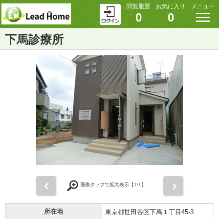
閲覧履歴
お気に入り
メニュー
0
0
下馬診療所
前
次
画像タップで拡大表示【
1
/1】
所在地
東京都世田谷区下馬１丁目45-3