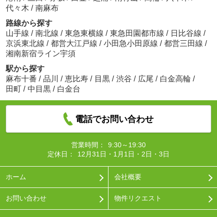
代々木
/
南麻布
路線から探す
山手線
/
南北線
/
東急東横線
/
東急田園都市線
/
日比谷線
/
京浜東北線
/
都営大江戸線
/
小田急小田原線
/
都営三田線
/
湘南新宿ライン宇須
駅から探す
麻布十番
/
品川
/
恵比寿
/
目黒
/
渋谷
/
広尾
/
白金高輪
/
田町
/
中目黒
/
白金台
電話でお問い合わせ
営業時間：
9:30～19:30
定休日：
12月31日・1月1日・2日・3日
ホーム
会社概要
お問い合わせ
物件リクエスト