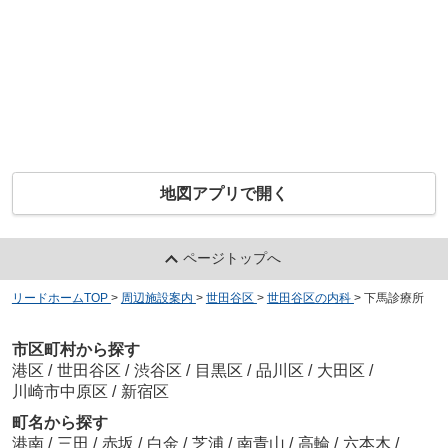
地図アプリで開く
ページトップへ
リードホームTOP
>
周辺施設案内
>
世田谷区
>
世田谷区の内科
>
下馬診療所
市区町村から探す
港区
/
世田谷区
/
渋谷区
/
目黒区
/
品川区
/
大田区
/
川崎市中原区
/
新宿区
町名から探す
港南
/
三田
/
赤坂
/
白金
/
芝浦
/
南青山
/
高輪
/
六本木
/