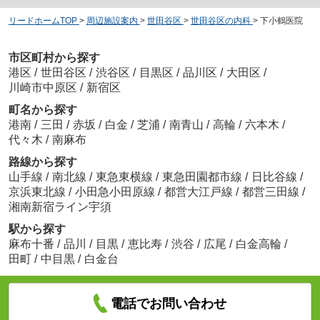
リードホームTOP
>
周辺施設案内
>
世田谷区
>
世田谷区の内科
>
下小鶴医院
市区町村から探す
港区
/
世田谷区
/
渋谷区
/
目黒区
/
品川区
/
大田区
/
川崎市中原区
/
新宿区
町名から探す
港南
/
三田
/
赤坂
/
白金
/
芝浦
/
南青山
/
高輪
/
六本木
/
代々木
/
南麻布
路線から探す
山手線
/
南北線
/
東急東横線
/
東急田園都市線
/
日比谷線
/
京浜東北線
/
小田急小田原線
/
都営大江戸線
/
都営三田線
/
湘南新宿ライン宇須
駅から探す
麻布十番
/
品川
/
目黒
/
恵比寿
/
渋谷
/
広尾
/
白金高輪
/
田町
/
中目黒
/
白金台
電話でお問い合わせ