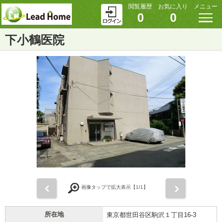
閲覧履歴
お気に入り
メニュー
0
0
下小鶴医院
前
次
画像タップで拡大表示【
1
/1】
所在地
東京都世田谷区駒沢１丁目16-3