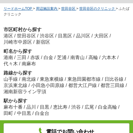
リードホームTOP
>
周辺施設案内
>
世田谷区
>
世田谷区のクリニック
>
ふたば
クリニック
市区町村から探す
港区
/
世田谷区
/
渋谷区
/
目黒区
/
品川区
/
大田区
/
川崎市中原区
/
新宿区
町名から探す
港南
/
三田
/
赤坂
/
白金
/
芝浦
/
南青山
/
高輪
/
六本木
/
代々木
/
南麻布
路線から探す
山手線
/
南北線
/
東急東横線
/
東急田園都市線
/
日比谷線
/
京浜東北線
/
小田急小田原線
/
都営大江戸線
/
都営三田線
/
湘南新宿ライン宇須
駅から探す
麻布十番
/
品川
/
目黒
/
恵比寿
/
渋谷
/
広尾
/
白金高輪
/
田町
/
中目黒
/
白金台
電話でお問い合わせ