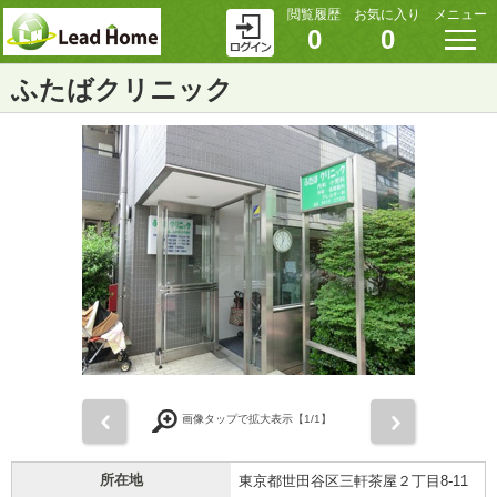
閲覧履歴
お気に入り
メニュー
0
0
ふたばクリニック
前
次
画像タップで拡大表示【
1
/1】
所在地
東京都世田谷区三軒茶屋２丁目8-11