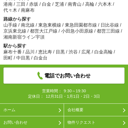
港南
/
三田
/
赤坂
/
白金
/
芝浦
/
南青山
/
高輪
/
六本木
/
代々木
/
南麻布
路線から探す
山手線
/
南北線
/
東急東横線
/
東急田園都市線
/
日比谷線
/
京浜東北線
/
都営大江戸線
/
小田急小田原線
/
都営三田線
/
湘南新宿ライン宇須
駅から探す
麻布十番
/
品川
/
恵比寿
/
目黒
/
渋谷
/
広尾
/
白金高輪
/
田町
/
中目黒
/
白金台
電話でお問い合わせ
営業時間：
9:30～19:30
定休日：
12月31日・1月1日・2日・3日
ホーム
会社概要
お問い合わせ
物件リクエスト