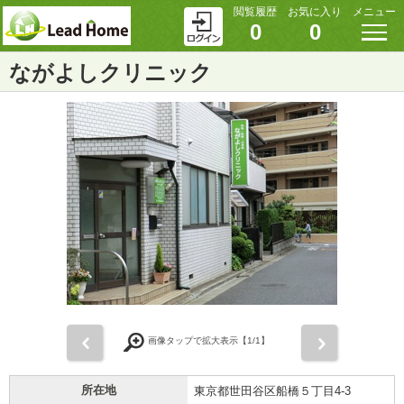
閲覧履歴
お気に入り
メニュー
0
0
ながよしクリニック
前
次
画像タップで拡大表示【
1
/1】
所在地
東京都世田谷区船橋５丁目4-3