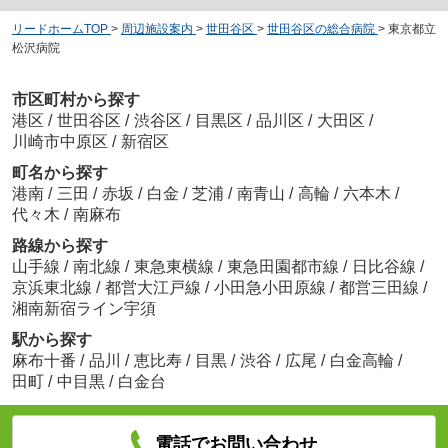
リードホームTOP
>
周辺施設案内
>
世田谷区
>
世田谷区の総合病院
>
東京都立
松沢病院
市区町村から探す
港区
/
世田谷区
/
渋谷区
/
目黒区
/
品川区
/
大田区
/
川崎市中原区
/
新宿区
町名から探す
港南
/
三田
/
赤坂
/
白金
/
芝浦
/
南青山
/
高輪
/
六本木
/
代々木
/
南麻布
路線から探す
山手線
/
南北線
/
東急東横線
/
東急田園都市線
/
日比谷線
/
京浜東北線
/
都営大江戸線
/
小田急小田原線
/
都営三田線
/
湘南新宿ライン宇須
駅から探す
麻布十番
/
品川
/
恵比寿
/
目黒
/
渋谷
/
広尾
/
白金高輪
/
田町
/
中目黒
/
白金台
電話でお問い合わせ