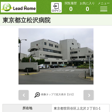
閲覧履歴
お気に入り
メニュー
0
0
東京都立松沢病院
前
次
画像タップで拡大表示【
1
/1】
所在地
東京都世田谷区上北沢２丁目1-1