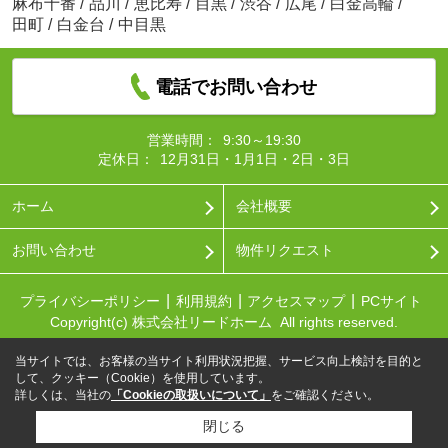
麻布十番
/
品川
/
恵比寿
/
目黒
/
渋谷
/
広尾
/
白金高輪
/
田町
/
白金台
/
中目黒
電話でお問い合わせ
営業時間：
9:30～19:30
定休日：
12月31日・1月1日・2日・3日
ホーム
会社概要
お問い合わせ
物件リクエスト
プライバシーポリシー
利用規約
アクセスマップ
PCサイト
Copyright(c) 株式会社リードホーム All rights reserved.
当サイトでは、お客様の当サイト利用状況把握、サービス向上検討を目的と
して、クッキー（Cookie）を使用しています。
詳しくは、当社の
「Cookieの取扱いについて」
をご確認ください。
閉じる