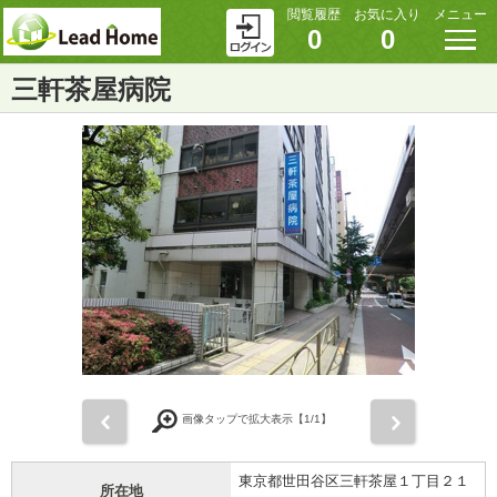
閲覧履歴
お気に入り
メニュー
0
0
三軒茶屋病院
前
次
画像タップで拡大表示【
1
/1】
東京都世田谷区三軒茶屋１丁目２１
所在地