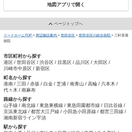
地図アプリで開く
ページトップへ
リードホームTOP
>
周辺施設案内
>
世田谷区
>
世田谷区の総合病院
>
三軒茶屋
病院
市区町村から探す
港区
/
世田谷区
/
渋谷区
/
目黒区
/
品川区
/
大田区
/
川崎市中原区
/
新宿区
町名から探す
港南
/
三田
/
赤坂
/
白金
/
芝浦
/
南青山
/
高輪
/
六本木
/
代々木
/
南麻布
路線から探す
山手線
/
南北線
/
東急東横線
/
東急田園都市線
/
日比谷線
/
京浜東北線
/
都営大江戸線
/
小田急小田原線
/
都営三田線
/
湘南新宿ライン宇須
駅から探す