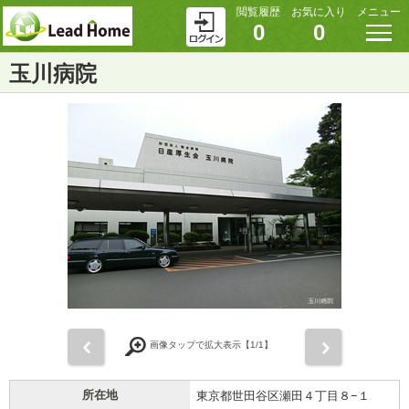
閲覧履歴
お気に入り
メニュー
0
0
玉川病院
前
次
画像タップで拡大表示【
1
/1】
所在地
東京都世田谷区瀬田４丁目８−１