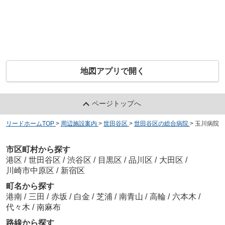
地図アプリで開く
ページトップへ
リードホームTOP
>
周辺施設案内
>
世田谷区
>
世田谷区の総合病院
>
玉川病院
市区町村から探す
港区
/
世田谷区
/
渋谷区
/
目黒区
/
品川区
/
大田区
/
川崎市中原区
/
新宿区
町名から探す
港南
/
三田
/
赤坂
/
白金
/
芝浦
/
南青山
/
高輪
/
六本木
/
代々木
/
南麻布
路線から探す