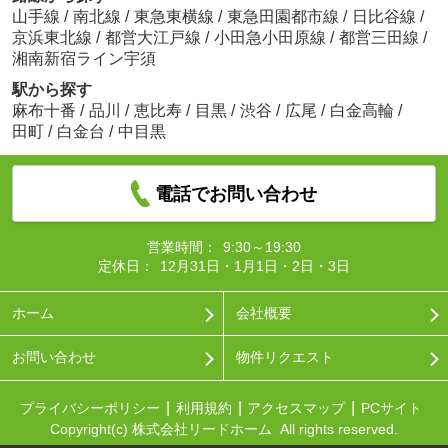
山手線
/
南北線
/
東急東横線
/
東急田園都市線
/
日比谷線
/
京浜東北線
/
都営大江戸線
/
小田急小田原線
/
都営三田線
/
湘南新宿ライン宇須
駅から探す
麻布十番
/
品川
/
恵比寿
/
目黒
/
渋谷
/
広尾
/
白金高輪
/
田町
/
白金台
/
中目黒
電話でお問い合わせ
営業時間：
9:30～19:30
定休日：
12月31日・1月1日・2日・3日
ホーム
会社概要
お問い合わせ
物件リクエスト
プライバシーポリシー
利用規約
アクセスマップ
PCサイト
Copyright(c) 株式会社リードホーム All rights reserved.