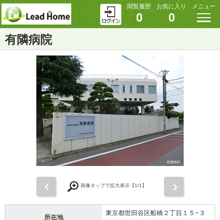
閲覧履歴
お気に入り
メニュー
0
0
有隣病院
前
次
画像タップで拡大表示【
1
/1】
東京都世田谷区船橋２丁目１５−３
所在地