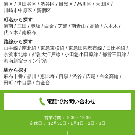
港区
/
世田谷区
/
渋谷区
/
目黒区
/
品川区
/
大田区
/
川崎市中原区
/
新宿区
町名から探す
港南
/
三田
/
赤坂
/
白金
/
芝浦
/
南青山
/
高輪
/
六本木
/
代々木
/
南麻布
路線から探す
山手線
/
南北線
/
東急東横線
/
東急田園都市線
/
日比谷線
/
京浜東北線
/
都営大江戸線
/
小田急小田原線
/
都営三田線
/
湘南新宿ライン宇須
駅から探す
麻布十番
/
品川
/
恵比寿
/
目黒
/
渋谷
/
広尾
/
白金高輪
/
田町
/
中目黒
/
白金台
電話でお問い合わせ
営業時間：
9:30～19:30
定休日：
12月31日・1月1日・2日・3日