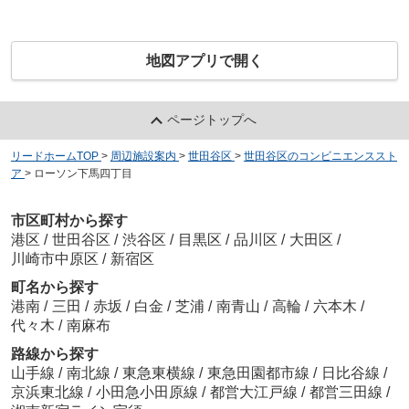
地図アプリで開く
ページトップへ
リードホームTOP
>
周辺施設案内
>
世田谷区
>
世田谷区のコンビニエンススト
ア
>
ローソン下馬四丁目
市区町村から探す
港区
/
世田谷区
/
渋谷区
/
目黒区
/
品川区
/
大田区
/
川崎市中原区
/
新宿区
町名から探す
港南
/
三田
/
赤坂
/
白金
/
芝浦
/
南青山
/
高輪
/
六本木
/
代々木
/
南麻布
路線から探す
山手線
/
南北線
/
東急東横線
/
東急田園都市線
/
日比谷線
/
京浜東北線
/
小田急小田原線
/
都営大江戸線
/
都営三田線
/