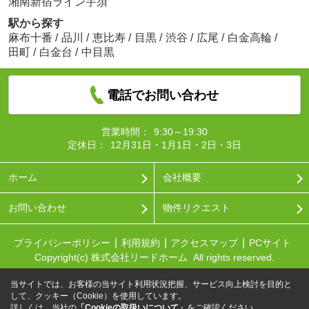
湘南新宿ライン宇須
駅から探す
麻布十番
/
品川
/
恵比寿
/
目黒
/
渋谷
/
広尾
/
白金高輪
/
田町
/
白金台
/
中目黒
電話でお問い合わせ
営業時間：
9:30～19:30
定休日：
12月31日・1月1日・2日・3日
ホーム
会社概要
お問い合わせ
物件リクエスト
プライバシーポリシー
利用規約
アクセスマップ
PCサイト
Copyright(c) 株式会社リードホーム All rights reserved.
当サイトでは、お客様の当サイト利用状況把握、サービス向上検討を目的と
して、クッキー（Cookie）を使用しています。
詳しくは、当社の
「Cookieの取扱いについて」
をご確認ください。