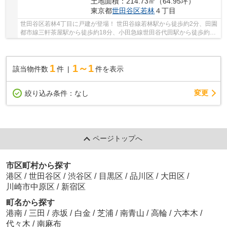
土地面積：214.73㎡（64.95坪）
東京都
世田谷区
若林
４丁目
世田谷区若林4丁目に戸建が登場！ 世田谷線若林駅から徒歩約2分、田園
都市線三軒茶屋駅から徒歩約18分、小田急線世田谷代田駅から徒歩約21
分！ 3路線3駅利用可能な大変便利な立地に位...
1
1～1
該当物件数
件
件を表示
変更
絞り込み条件：
なし
ページトップへ
市区町村から探す
港区
/
世田谷区
/
渋谷区
/
目黒区
/
品川区
/
大田区
/
川崎市中原区
/
新宿区
町名から探す
港南
/
三田
/
赤坂
/
白金
/
芝浦
/
南青山
/
高輪
/
六本木
/
代々木
/
南麻布