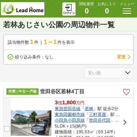
閲覧履歴
お気に入り
メニュー
0
0
若林あじさい公園の周辺物件一覧
1
1～1
該当物件数
件
件を表示
変更
絞り込み条件：
なし
世田谷区若林4丁目
売買 | 中古一戸建
3
1,800
億
万
円
東急世田谷線
「
若林
」駅 徒歩2分
東急田園都市線
「
三軒茶屋
」駅 徒歩18分
小田急小田原線
「
世田谷代田
」駅 徒歩21分
5LDK＋1S(納戸)
建物面積：195.53㎡（59.14坪）