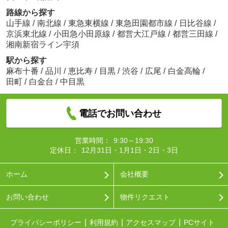
路線から探す
山手線
/
南北線
/
東急東横線
/
東急田園都市線
/
日比谷線
/
京浜東北線
/
小田急小田原線
/
都営大江戸線
/
都営三田線
/
湘南新宿ライン宇須
駅から探す
麻布十番
/
品川
/
恵比寿
/
目黒
/
渋谷
/
広尾
/
白金高輪
/
田町
/
白金台
/
中目黒
電話でお問い合わせ
営業時間：
9:30～19:30
定休日：
12月31日・1月1日・2日・3日
ホーム
会社概要
お問い合わせ
物件リクエスト
プライバシーポリシー
利用規約
アクセスマップ
PCサイト