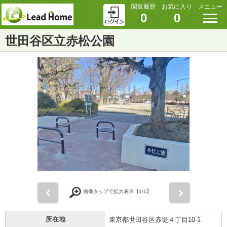
閲覧履歴
お気に入り
メニュー
0
0
世田谷区立赤松公園
前
次
画像タップで拡大表示【
1
/1】
所在地
東京都世田谷区赤堤４丁目10-1