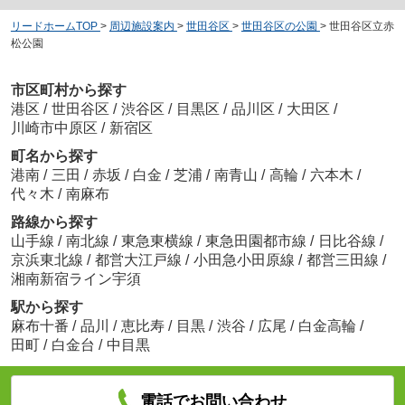
リードホームTOP
>
周辺施設案内
>
世田谷区
>
世田谷区の公園
>
世田谷区立赤
松公園
市区町村から探す
港区
/
世田谷区
/
渋谷区
/
目黒区
/
品川区
/
大田区
/
川崎市中原区
/
新宿区
町名から探す
港南
/
三田
/
赤坂
/
白金
/
芝浦
/
南青山
/
高輪
/
六本木
/
代々木
/
南麻布
路線から探す
山手線
/
南北線
/
東急東横線
/
東急田園都市線
/
日比谷線
/
京浜東北線
/
都営大江戸線
/
小田急小田原線
/
都営三田線
/
湘南新宿ライン宇須
駅から探す
麻布十番
/
品川
/
恵比寿
/
目黒
/
渋谷
/
広尾
/
白金高輪
/
田町
/
白金台
/
中目黒
電話でお問い合わせ