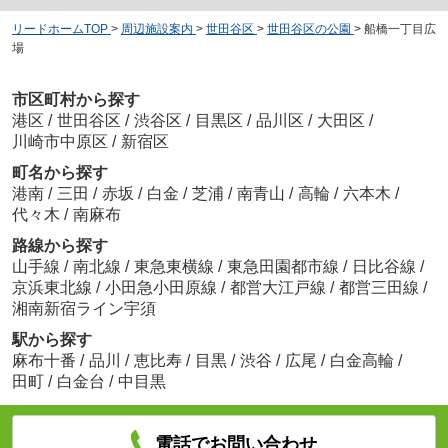
リードホームTOP
>
周辺施設案内
>
世田谷区
>
世田谷区の公園
>
船橋一丁目広
場
市区町村から探す
港区
/
世田谷区
/
渋谷区
/
目黒区
/
品川区
/
大田区
/
川崎市中原区
/
新宿区
町名から探す
港南
/
三田
/
赤坂
/
白金
/
芝浦
/
南青山
/
高輪
/
六本木
/
代々木
/
南麻布
路線から探す
山手線
/
南北線
/
東急東横線
/
東急田園都市線
/
日比谷線
/
京浜東北線
/
小田急小田原線
/
都営大江戸線
/
都営三田線
/
湘南新宿ライン宇須
駅から探す
麻布十番
/
品川
/
恵比寿
/
目黒
/
渋谷
/
広尾
/
白金高輪
/
田町
/
白金台
/
中目黒
電話でお問い合わせ