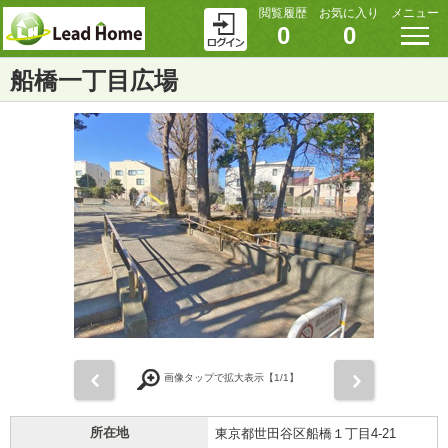
閲覧履歴
お気に入り
メニュー
0
0
船橋一丁目広場
前
次
画像タップで拡大表示【
1
/1】
所在地
東京都世田谷区船橋１丁目4-21