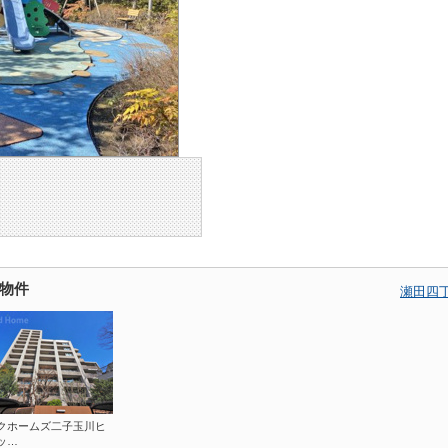
物件
瀬田四
クホームズ二子玉川ヒ
ッ…