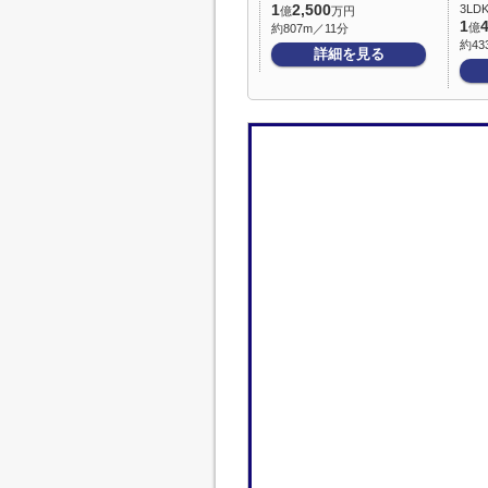
1
2,500
3LDK
億
万円
1
億
約807m／11分
約43
詳細を見る