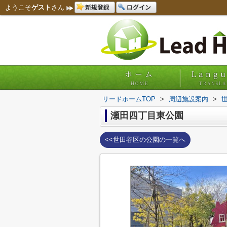
新規登録
ログイン
ようこそ
ゲスト
さん
ホーム
Lang
HOME
TRANSLA
リードホームTOP
>
周辺施設案内
>
瀬田四丁目東公園
<<世田谷区の公園の一覧へ