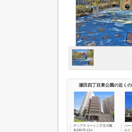
瀬田四丁目東公園の近くの
ディアナコート二子玉川園
パー
3LDK/70.13㎡
ルト