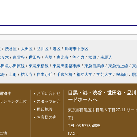
区
/
渋谷区
/
大田区
/
品川区
/
港区
/
川崎市中原区
代々木
/
東雪谷
/
世田谷
/
赤堤
/
恵比寿
/
等々力
/
松原
/
南馬込
小田急小田原線
/
東急東横線
/
東急田園都市線
/
東急目黒線
/
東急池上線
/
東
比寿
/
上町
/
祐天寺
/
自由が丘
/
千歳船橋
/
都立大学
/
学芸大学
/
桜新町
/
駒
目黒・港・渋谷・世田谷・品川
開物件
お問い合わせ
ードホームへ
ランキング上位
スタッフ紹介
周辺施設
東京都目黒区中目黒５丁目27-11 リード
お客様の声
工)
TEL:03-5773-4885
土地
FAX:-