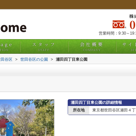
株
営業時間：9:30～19
uage
スタッフ
会社概要
サイ
TION
STAFF
COMPANY
SI
世田谷区
>
世田谷区の公園
>
瀬田四丁目東公園
瀬田四丁目東公園の詳細情報
所在地
東京都世田谷区瀬田４丁目1