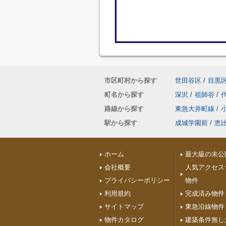
市区町村から探す
世田谷区
/
目黒
町名から探す
深沢
/
祖師谷
/
路線から探す
東急大井町線
/
駅から探す
成城学園前
/
恵
ホーム
最大級の未公
会社概要
人気アクセス
プライバシーポリシー
物件
利用規約
完成済み物件
サイトマップ
東急沿線物件
物件カタログ
建築条件無し