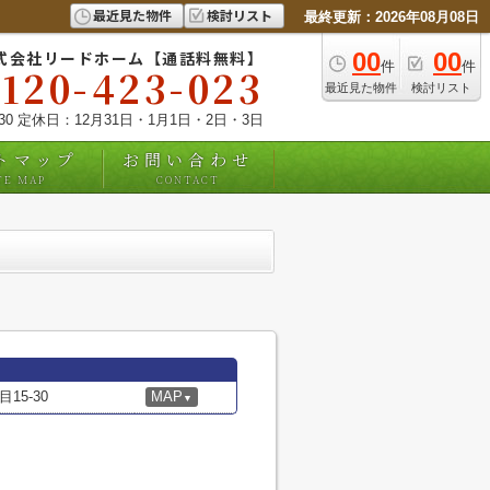
最近見た物件
検討リスト
最終更新：2026年08月08日
式会社リードホーム【通話料無料】
00
00
件
件
0120-423-023
最近見た物件
検討リスト
:30 定休日：12月31日・1月1日・2日・3日
トマップ
お問い合わせ
TE MAP
CONTACT
5-30
MAP
▼