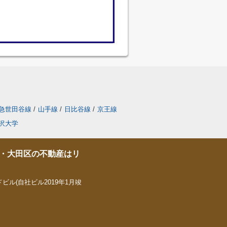
急世田谷線
/
山手線
/
日比谷線
/
京王線
沢大学
・大田区の不動産はリ
ビル(自社ビル2019年1月竣