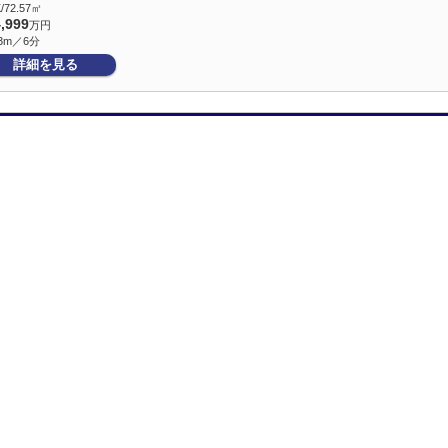
/72.57㎡
4,999
万円
3m／6分
詳細を見る