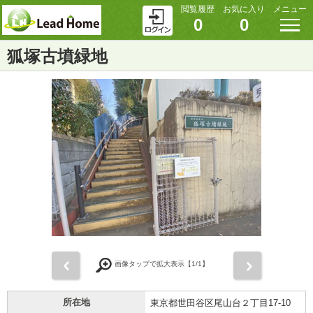
閲覧履歴
お気に入り
メニュー
0
0
狐塚古墳緑地
前
次
画像タップで拡大表示【
1
/1】
所在地
東京都世田谷区尾山台２丁目17-10