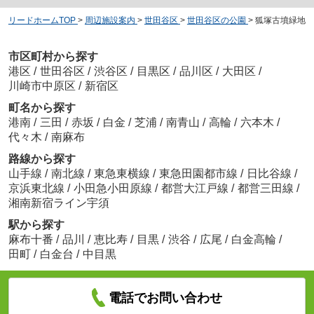
リードホームTOP
>
周辺施設案内
>
世田谷区
>
世田谷区の公園
>
狐塚古墳緑地
市区町村から探す
港区
/
世田谷区
/
渋谷区
/
目黒区
/
品川区
/
大田区
/
川崎市中原区
/
新宿区
町名から探す
港南
/
三田
/
赤坂
/
白金
/
芝浦
/
南青山
/
高輪
/
六本木
/
代々木
/
南麻布
路線から探す
山手線
/
南北線
/
東急東横線
/
東急田園都市線
/
日比谷線
/
京浜東北線
/
小田急小田原線
/
都営大江戸線
/
都営三田線
/
湘南新宿ライン宇須
駅から探す
麻布十番
/
品川
/
恵比寿
/
目黒
/
渋谷
/
広尾
/
白金高輪
/
田町
/
白金台
/
中目黒
電話でお問い合わせ