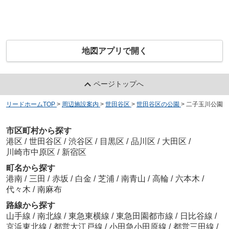
地図アプリで開く
ページトップへ
リードホームTOP
>
周辺施設案内
>
世田谷区
>
世田谷区の公園
>
二子玉川公園
市区町村から探す
港区
/
世田谷区
/
渋谷区
/
目黒区
/
品川区
/
大田区
/
川崎市中原区
/
新宿区
町名から探す
港南
/
三田
/
赤坂
/
白金
/
芝浦
/
南青山
/
高輪
/
六本木
/
代々木
/
南麻布
路線から探す
山手線
/
南北線
/
東急東横線
/
東急田園都市線
/
日比谷線
/
京浜東北線
/
都営大江戸線
/
小田急小田原線
/
都営三田線
/