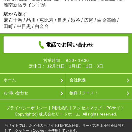
湘南新宿ライン宇須
駅から探す
麻布十番
/
品川
/
恵比寿
/
目黒
/
渋谷
/
広尾
/
白金高輪
/
田町
/
中目黒
/
白金台
電話でお問い合わせ
営業時間：
9:30～19:30
定休日：
12月31日・1月1日・2日・3日
ホーム
会社概要
お問い合わせ
物件リクエスト
プライバシーポリシー
利用規約
アクセスマップ
PCサイト
Copyright(c) 株式会社リードホーム All rights reserved.
当サイトでは、お客様の当サイト利用状況把握、サービス向上検討を目的と
して、クッキー（Cookie）を使用しています。