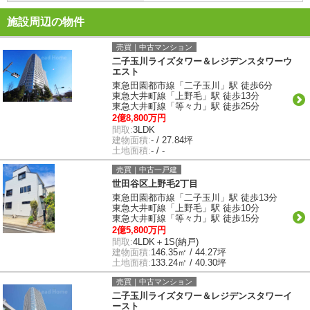
施設周辺の物件
売買｜中古マンション
二子玉川ライズタワー＆レジデンスタワーウ
エスト
東急田園都市線「二子玉川」駅 徒歩6分
東急大井町線「上野毛」駅 徒歩13分
東急大井町線「等々力」駅 徒歩25分
2億8,800万円
間取:
3LDK
建物面積:
- / 27.84坪
土地面積:
- / -
売買｜中古一戸建
世田谷区上野毛2丁目
東急田園都市線「二子玉川」駅 徒歩13分
東急大井町線「上野毛」駅 徒歩10分
東急大井町線「等々力」駅 徒歩15分
2億5,800万円
間取:
4LDK＋1S(納戸)
建物面積:
146.35㎡ / 44.27坪
土地面積:
133.24㎡ / 40.30坪
売買｜中古マンション
二子玉川ライズタワー＆レジデンスタワーイ
ースト