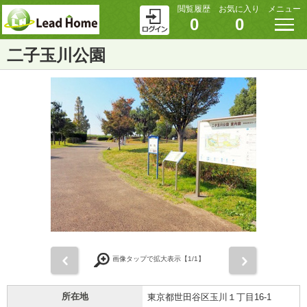
閲覧履歴
お気に入り
メニュー
0
0
二子玉川公園
前
次
画像タップで拡大表示【
1
/1】
所在地
東京都世田谷区玉川１丁目16-1