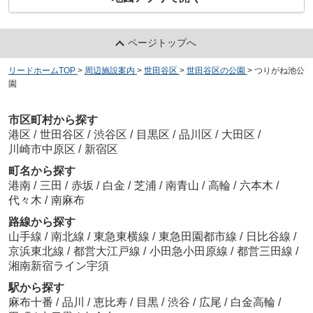
ページトップへ
リードホームTOP
>
周辺施設案内
>
世田谷区
>
世田谷区の公園
>
つりがね池公
園
市区町村から探す
港区
/
世田谷区
/
渋谷区
/
目黒区
/
品川区
/
大田区
/
川崎市中原区
/
新宿区
町名から探す
港南
/
三田
/
赤坂
/
白金
/
芝浦
/
南青山
/
高輪
/
六本木
/
代々木
/
南麻布
路線から探す
山手線
/
南北線
/
東急東横線
/
東急田園都市線
/
日比谷線
/
京浜東北線
/
都営大江戸線
/
小田急小田原線
/
都営三田線
/
湘南新宿ライン宇須
駅から探す
麻布十番
/
品川
/
恵比寿
/
目黒
/
渋谷
/
広尾
/
白金高輪
/