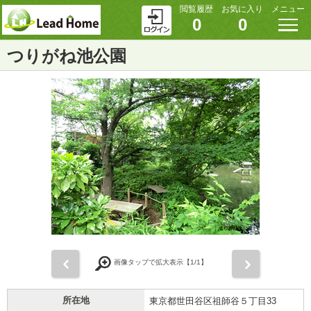
閲覧履歴
お気に入り
メニュー
0
0
つりがね池公園
前
次
画像タップで拡大表示【
1
/1】
所在地
東京都世田谷区祖師谷５丁目33