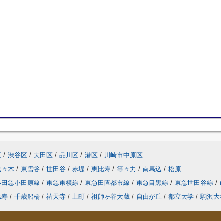
区
/
渋谷区
/
大田区
/
品川区
/
港区
/
川崎市中原区
代々木
/
東雪谷
/
世田谷
/
赤堤
/
恵比寿
/
等々力
/
南馬込
/
松原
小田急小田原線
/
東急東横線
/
東急田園都市線
/
東急目黒線
/
東急世田谷線
/
比寿
/
千歳船橋
/
祐天寺
/
上町
/
祖師ヶ谷大蔵
/
自由が丘
/
都立大学
/
駒沢大