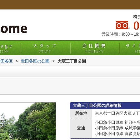
株
営業時間：9:30～19
uage
スタッフ
会社概要
サイ
TION
STAFF
COMPANY
SI
世田谷区
>
世田谷区の公園
>
大蔵三丁目公園
大蔵三丁目公園の詳細情報
所在地
東京都世田谷区大蔵３丁
小田急小田原線 祖師ヶ
交通
小田急小田原線 成城学
小田急小田原線 喜多見