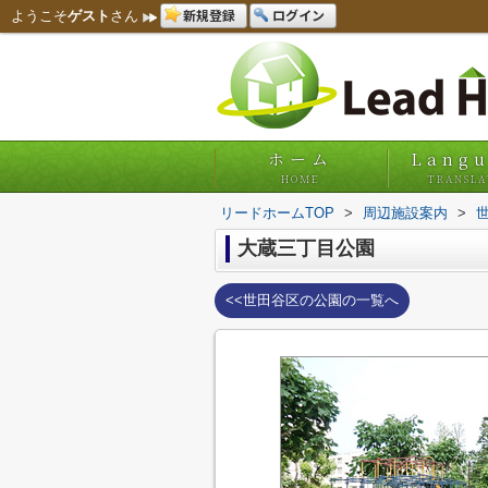
新規登録
ログイン
ようこそ
ゲスト
さん
ホーム
Lang
HOME
TRANSLA
リードホームTOP
>
周辺施設案内
>
大蔵三丁目公園
<<世田谷区の公園の一覧へ