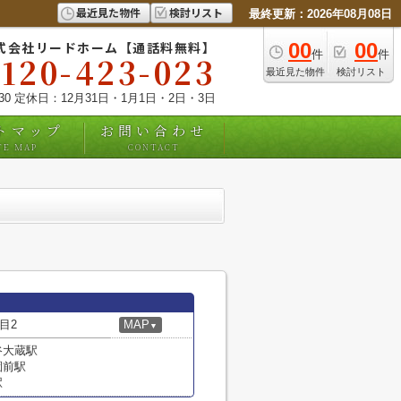
最近見た物件
検討リスト
最終更新：2026年08月08日
式会社リードホーム【通話料無料】
00
00
件
件
0120-423-023
最近見た物件
検討リスト
:30 定休日：12月31日・1月1日・2日・3日
トマップ
お問い合わせ
TE MAP
CONTACT
目2
MAP
▼
谷大蔵駅
園前駅
駅