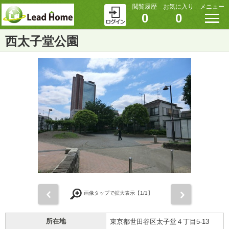
閲覧履歴
お気に入り
メニュー
0
0
西太子堂公園
前
次
画像タップで拡大表示【
1
/1】
所在地
東京都世田谷区太子堂４丁目5-13