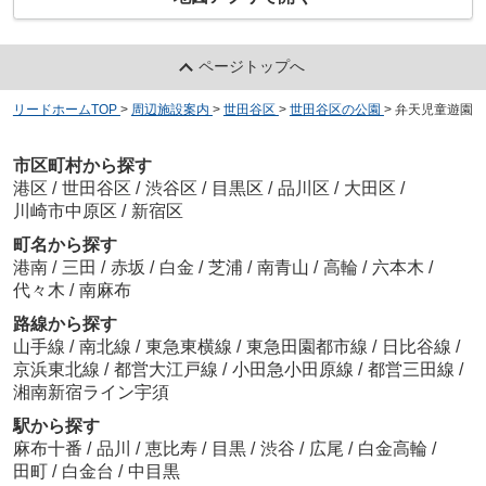
ページトップへ
リードホームTOP
>
周辺施設案内
>
世田谷区
>
世田谷区の公園
>
弁天児童遊園
市区町村から探す
港区
/
世田谷区
/
渋谷区
/
目黒区
/
品川区
/
大田区
/
川崎市中原区
/
新宿区
町名から探す
港南
/
三田
/
赤坂
/
白金
/
芝浦
/
南青山
/
高輪
/
六本木
/
代々木
/
南麻布
路線から探す
山手線
/
南北線
/
東急東横線
/
東急田園都市線
/
日比谷線
/
京浜東北線
/
都営大江戸線
/
小田急小田原線
/
都営三田線
/
湘南新宿ライン宇須
駅から探す
麻布十番
/
品川
/
恵比寿
/
目黒
/
渋谷
/
広尾
/
白金高輪
/
田町
/
白金台
/
中目黒