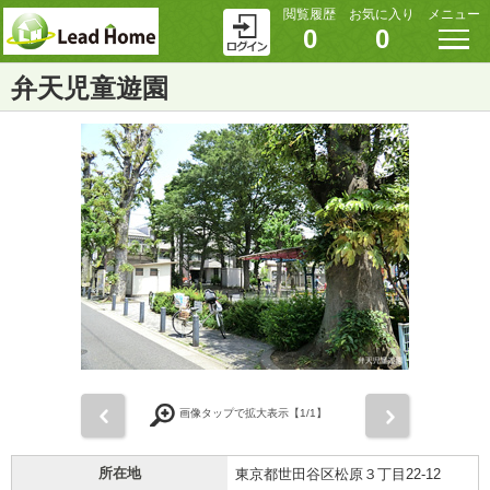
閲覧履歴
お気に入り
メニュー
0
0
弁天児童遊園
前
次
画像タップで拡大表示【
1
/1】
所在地
東京都世田谷区松原３丁目22-12