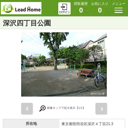
閲覧履歴
お気に入り
メニュー
0
0
深沢四丁目公園
前
次
画像タップで拡大表示【
1
/1】
所在地
東京都世田谷区深沢４丁目21-3