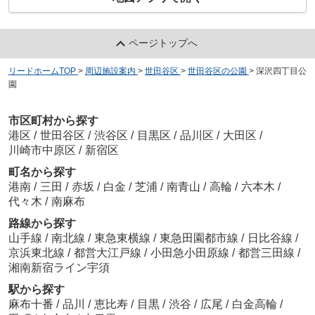
ページトップへ
リードホームTOP
>
周辺施設案内
>
世田谷区
>
世田谷区の公園
>
深沢四丁目公
園
市区町村から探す
港区
/
世田谷区
/
渋谷区
/
目黒区
/
品川区
/
大田区
/
川崎市中原区
/
新宿区
町名から探す
港南
/
三田
/
赤坂
/
白金
/
芝浦
/
南青山
/
高輪
/
六本木
/
代々木
/
南麻布
路線から探す
山手線
/
南北線
/
東急東横線
/
東急田園都市線
/
日比谷線
/
京浜東北線
/
都営大江戸線
/
小田急小田原線
/
都営三田線
/
湘南新宿ライン宇須
駅から探す
麻布十番
/
品川
/
恵比寿
/
目黒
/
渋谷
/
広尾
/
白金高輪
/