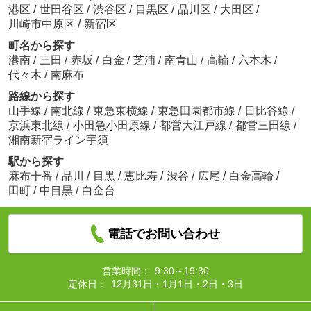
港区
/
世田谷区
/
渋谷区
/
目黒区
/
品川区
/
大田区
/
川崎市中原区
/
新宿区
町名から探す
港南
/
三田
/
赤坂
/
白金
/
芝浦
/
南青山
/
高輪
/
六本木
/
代々木
/
南麻布
路線から探す
山手線
/
南北線
/
東急東横線
/
東急田園都市線
/
日比谷線
/
京浜東北線
/
小田急小田原線
/
都営大江戸線
/
都営三田線
/
湘南新宿ライン宇須
駅から探す
麻布十番
/
品川
/
目黒
/
恵比寿
/
渋谷
/
広尾
/
白金高輪
/
田町
/
中目黒
/
白金台
電話でお問い合わせ
営業時間：
9:30～19:30
定休日：
12月31日・1月1日・2日・3日