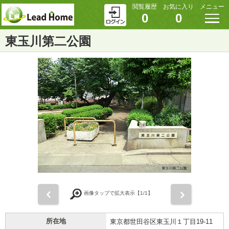
閲覧履歴
お気に入り
メニュー
0
0
東玉川第二公園
前
次
画像タップで拡大表示【
1
/1】
所在地
東京都世田谷区東玉川１丁目19-11