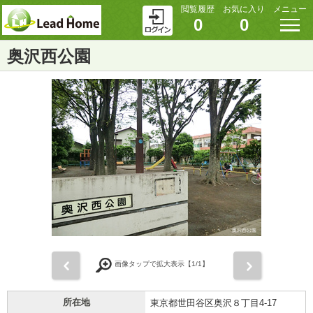
閲覧履歴
お気に入り
メニュー
0
0
奥沢西公園
前
次
画像タップで拡大表示【
1
/1】
所在地
東京都世田谷区奥沢８丁目4-17