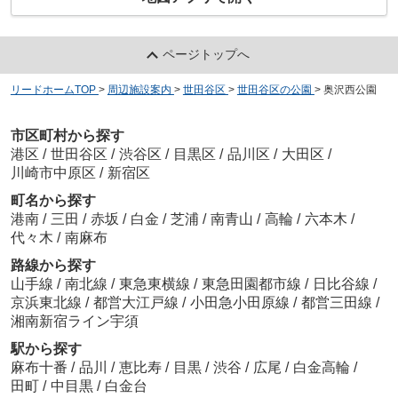
ページトップへ
リードホームTOP
>
周辺施設案内
>
世田谷区
>
世田谷区の公園
>
奥沢西公園
市区町村から探す
港区
/
世田谷区
/
渋谷区
/
目黒区
/
品川区
/
大田区
/
川崎市中原区
/
新宿区
町名から探す
港南
/
三田
/
赤坂
/
白金
/
芝浦
/
南青山
/
高輪
/
六本木
/
代々木
/
南麻布
路線から探す
山手線
/
南北線
/
東急東横線
/
東急田園都市線
/
日比谷線
/
京浜東北線
/
都営大江戸線
/
小田急小田原線
/
都営三田線
/
湘南新宿ライン宇須
駅から探す
麻布十番
/
品川
/
恵比寿
/
目黒
/
渋谷
/
広尾
/
白金高輪
/
田町
/
中目黒
/
白金台