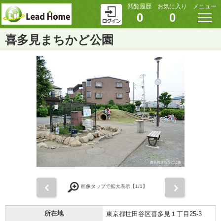
閲覧履歴
お気に入り
メニュー
0
0
喜多見まちかど公園
前
次
画像タップで拡大表示【
1
/1】
所在地
東京都世田谷区喜多見１丁目25-3