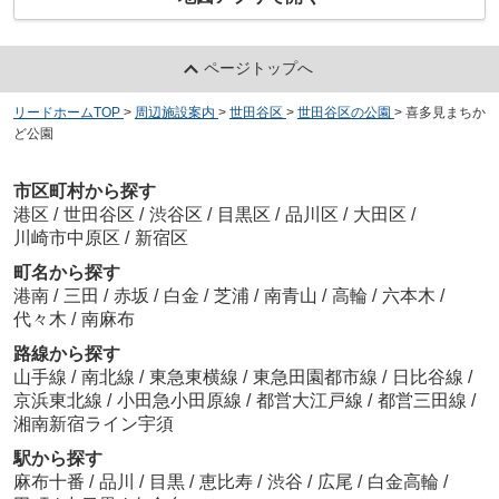
ページトップへ
リードホームTOP
>
周辺施設案内
>
世田谷区
>
世田谷区の公園
>
喜多見まちか
ど公園
市区町村から探す
港区
/
世田谷区
/
渋谷区
/
目黒区
/
品川区
/
大田区
/
川崎市中原区
/
新宿区
町名から探す
港南
/
三田
/
赤坂
/
白金
/
芝浦
/
南青山
/
高輪
/
六本木
/
代々木
/
南麻布
路線から探す
山手線
/
南北線
/
東急東横線
/
東急田園都市線
/
日比谷線
/
京浜東北線
/
小田急小田原線
/
都営大江戸線
/
都営三田線
/
湘南新宿ライン宇須
駅から探す
麻布十番
/
品川
/
目黒
/
恵比寿
/
渋谷
/
広尾
/
白金高輪
/