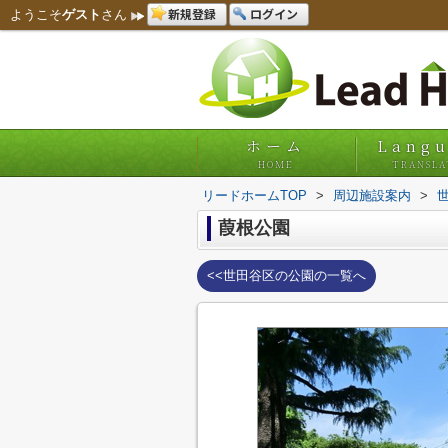
新規登録
ログイン
ようこそ
ゲスト
さん
ホーム
Lang
HOME
TRANSLA
リードホームTOP
>
周辺施設案内
>
葭根公園
<<世田谷区の公園の一覧へ