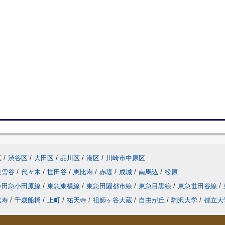
区
/
渋谷区
/
大田区
/
品川区
/
港区
/
川崎市中原区
東雪谷
/
代々木
/
世田谷
/
恵比寿
/
赤堤
/
成城
/
南馬込
/
松原
小田急小田原線
/
東急東横線
/
東急田園都市線
/
東急目黒線
/
東急世田谷線
/
比寿
/
千歳船橋
/
上町
/
祐天寺
/
祖師ヶ谷大蔵
/
自由が丘
/
駒沢大学
/
都立大