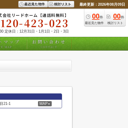
最近見た物件
検討リスト
最終更新：2026年08月09日
式会社リードホーム【通話料無料】
00
00
件
件
0120-423-023
最近見た物件
検討リスト
:30 定休日：12月31日・1月1日・2日・3日
トマップ
お問い合わせ
TE MAP
CONTACT
21-1
MAP
▼