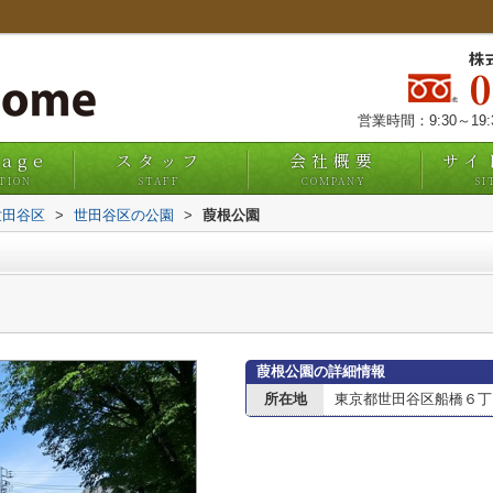
株
営業時間：9:30～19
uage
スタッフ
会社概要
サイ
TION
STAFF
COMPANY
SI
世田谷区
>
世田谷区の公園
>
葭根公園
葭根公園の詳細情報
所在地
東京都世田谷区船橋６丁目