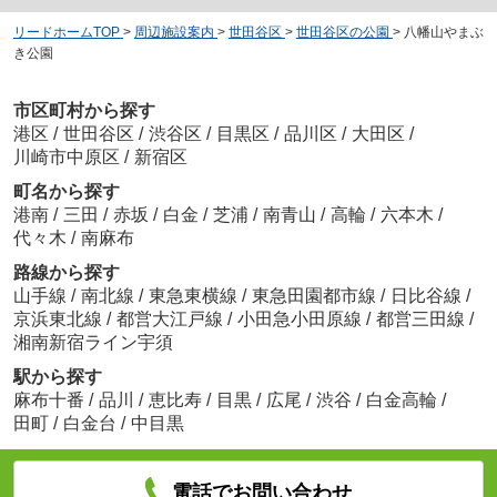
リードホームTOP
>
周辺施設案内
>
世田谷区
>
世田谷区の公園
>
八幡山やまぶ
き公園
市区町村から探す
港区
/
世田谷区
/
渋谷区
/
目黒区
/
品川区
/
大田区
/
川崎市中原区
/
新宿区
町名から探す
港南
/
三田
/
赤坂
/
白金
/
芝浦
/
南青山
/
高輪
/
六本木
/
代々木
/
南麻布
路線から探す
山手線
/
南北線
/
東急東横線
/
東急田園都市線
/
日比谷線
/
京浜東北線
/
都営大江戸線
/
小田急小田原線
/
都営三田線
/
湘南新宿ライン宇須
駅から探す
麻布十番
/
品川
/
恵比寿
/
目黒
/
広尾
/
渋谷
/
白金高輪
/
田町
/
白金台
/
中目黒
電話でお問い合わせ