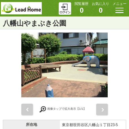
閲覧履歴
お気に入り
メニュー
0
0
八幡山やまぶき公園
前
次
画像タップで拡大表示【
1
/1】
所在地
東京都世田谷区八幡山１丁目23-5