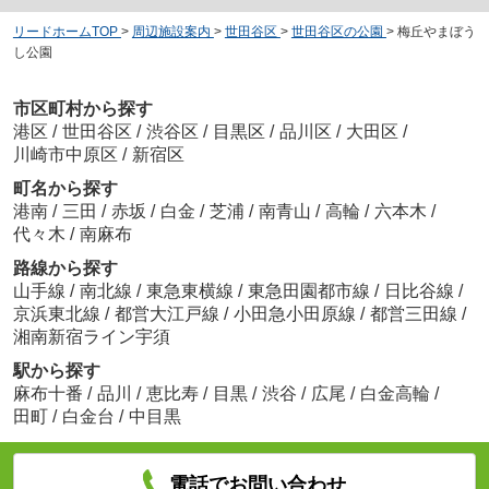
リードホームTOP
>
周辺施設案内
>
世田谷区
>
世田谷区の公園
>
梅丘やまぼう
し公園
市区町村から探す
港区
/
世田谷区
/
渋谷区
/
目黒区
/
品川区
/
大田区
/
川崎市中原区
/
新宿区
町名から探す
港南
/
三田
/
赤坂
/
白金
/
芝浦
/
南青山
/
高輪
/
六本木
/
代々木
/
南麻布
路線から探す
山手線
/
南北線
/
東急東横線
/
東急田園都市線
/
日比谷線
/
京浜東北線
/
都営大江戸線
/
小田急小田原線
/
都営三田線
/
湘南新宿ライン宇須
駅から探す
麻布十番
/
品川
/
恵比寿
/
目黒
/
渋谷
/
広尾
/
白金高輪
/
田町
/
白金台
/
中目黒
電話でお問い合わせ