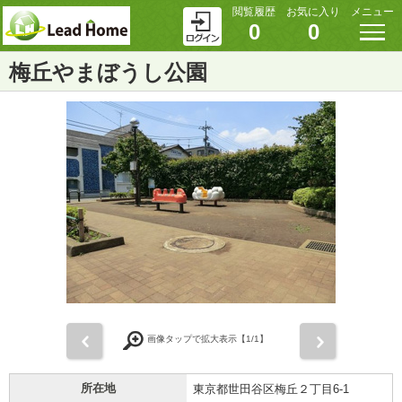
閲覧履歴
お気に入り
メニュー
0
0
梅丘やまぼうし公園
前
次
画像タップで拡大表示【
1
/1】
所在地
東京都世田谷区梅丘２丁目6-1