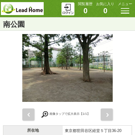
閲覧履歴
お気に入り
メニュー
0
0
南公園
前
次
画像タップで拡大表示【
1
/1】
所在地
東京都世田谷区経堂５丁目36-20