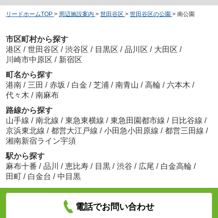
リードホームTOP
>
周辺施設案内
>
世田谷区
>
世田谷区の公園
>
南公園
市区町村から探す
港区
/
世田谷区
/
渋谷区
/
目黒区
/
品川区
/
大田区
/
川崎市中原区
/
新宿区
町名から探す
港南
/
三田
/
赤坂
/
白金
/
芝浦
/
南青山
/
高輪
/
六本木
/
代々木
/
南麻布
路線から探す
山手線
/
南北線
/
東急東横線
/
東急田園都市線
/
日比谷線
/
京浜東北線
/
都営大江戸線
/
小田急小田原線
/
都営三田線
/
湘南新宿ライン宇須
駅から探す
麻布十番
/
品川
/
恵比寿
/
目黒
/
渋谷
/
広尾
/
白金高輪
/
田町
/
白金台
/
中目黒
電話でお問い合わせ