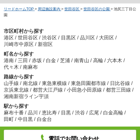
リードホームTOP
>
周辺施設案内
>
世田谷区
>
世田谷区の公園
>
池尻三丁目公
園
市区町村から探す
港区
/
世田谷区
/
渋谷区
/
目黒区
/
品川区
/
大田区
/
川崎市中原区
/
新宿区
町名から探す
港南
/
三田
/
赤坂
/
白金
/
芝浦
/
南青山
/
高輪
/
六本木
/
代々木
/
南麻布
路線から探す
山手線
/
南北線
/
東急東横線
/
東急田園都市線
/
日比谷線
/
京浜東北線
/
都営大江戸線
/
小田急小田原線
/
都営三田線
/
湘南新宿ライン宇須
駅から探す
麻布十番
/
品川
/
恵比寿
/
目黒
/
渋谷
/
広尾
/
白金高輪
/
田町
/
中目黒
/
白金台
電話でお問い合わせ