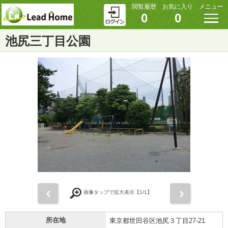
閲覧履歴
お気に入り
メニュー
0
0
池尻三丁目公園
前
次
画像タップで拡大表示【
1
/1】
所在地
東京都世田谷区池尻３丁目27-21