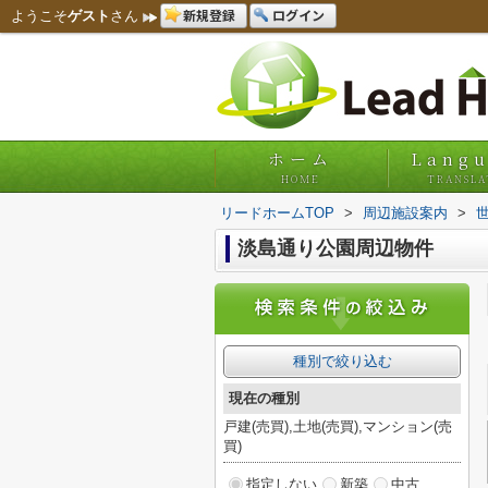
新規登録
ログイン
ようこそ
ゲスト
さん
ホーム
Lang
HOME
TRANSLA
リードホームTOP
>
周辺施設案内
>
淡島通り公園周辺物件
種別で絞り込む
現在の種別
戸建(売買),土地(売買),マンション(売
買)
指定しない
新築
中古