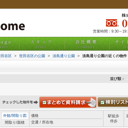
株
営業時間：9:30～19
uage
スタッフ
会社概要
サイ
TION
STAFF
COMPANY
SI
世田谷区
>
世田谷区の公園
>
淡島通り公園
>
淡島通り公園の近くの物件
並び順：
外観
/
間取り図
価格
駅徒歩
停歩
交通 / 所在地
間取り/面積