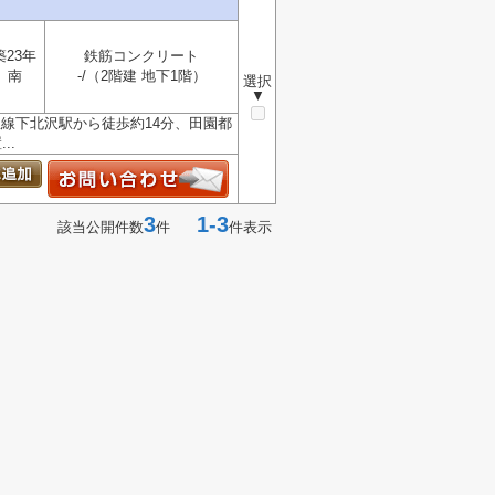
築23年
鉄筋コンクリート
南
-/（2階建 地下1階）
選択
▼
線下北沢駅から徒歩約14分、田園都
..
3
1-3
該当公開件数
件
件表示