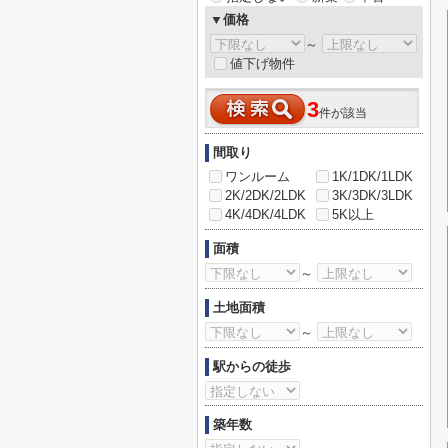
▼価格
～
値下げ物件
3
件が該当
間取り
ワンルーム
1K/1DK/1LDK
2K/2DK/2LDK
3K/3DK/3LDK
4K/4DK/4LDK
5K以上
面積
～
土地面積
～
駅からの徒歩
築年数