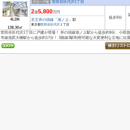
世田谷区代沢1丁目
中古一戸建
2
5,800
億
万円
徒歩9分
4LDK
京王井の頭線
「
池ノ上
」駅
東京都
世田谷区
代沢
１丁目
138.30㎡
世田谷区代沢1丁目に戸建が登場！ 井の頭線池ノ上駅から徒歩約9分、小田急
市線池尻大橋駅から徒歩約17分！ 3路線3駅利用可能な大変便利な立地に位置.