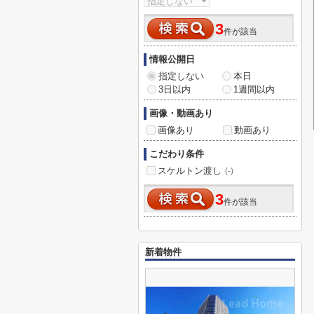
3
件が該当
情報公開日
指定しない
本日
3日以内
1週間以内
画像・動画あり
画像あり
動画あり
こだわり条件
スケルトン渡し
(-)
3
件が該当
新着物件