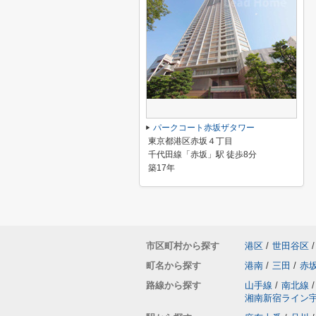
パークコート赤坂ザタワー
東京都港区赤坂４丁目
千代田線「赤坂」駅 徒歩8分
築17年
市区町村から探す
港区
/
世田谷区
/
町名から探す
港南
/
三田
/
赤
路線から探す
山手線
/
南北線
/
湘南新宿ライン