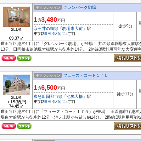
グレンパーク駒場
中古マンション
1
3,480
億
万円
徒歩9分
京王井の頭線
「
駒場東大前
」駅
2LDK
東京都
世田谷区
池尻
４丁目
69.37㎡
世田谷区池尻4丁目に「グレンパーク駒場」が登場！ 井の頭線駒場東大前駅
13分、田園都市線池尻大橋駅から徒歩約14分。 2路線3駅利用可能な大変便利.
フューズ・コート１７５
中古マンション
1
6,500
億
万円
徒歩11分
東急田園都市線
「
池尻大橋
」駅
2LDK
＋1S(納戸)
東京都
世田谷区
池尻
４丁目
74.45㎡
世田谷区池尻4丁目に「フューズ・コート１７５」が登場！ 田園都市線池尻
場東大前駅から徒歩約12分・池ノ上駅から徒歩約14分。 2路線3駅利用可能な大