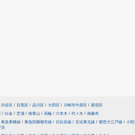
渋谷区
/
目黒区
/
品川区
/
大田区
/
川崎市中原区
/
新宿区
坂
/
白金
/
芝浦
/
南青山
/
高輪
/
六本木
/
代々木
/
南麻布
東急東横線
/
東急田園都市線
/
日比谷線
/
京浜東北線
/
都営大江戸線
/
小田
宇須