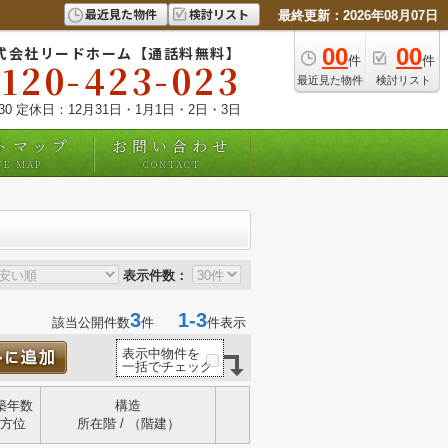
最近見た物件
検討リスト
最終更新：2026年08月07日
式会社リードホーム【通話料無料】
00
00
件
件
0120-423-023
最近見た物件
検討リスト
:30 定休日：12月31日・1月1日・2日・3日
トマップ
お問い合わせ
TE MAP
CONTACT
表示件数：
3
1-3
該当公開件数
件
件表示
表示中物件を
一括でチェック
築年数
構造
方位
所在階 / （階建）