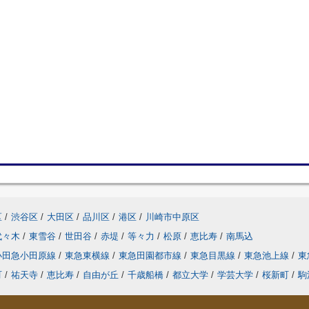
区
/
渋谷区
/
大田区
/
品川区
/
港区
/
川崎市中原区
代々木
/
東雪谷
/
世田谷
/
赤堤
/
等々力
/
松原
/
恵比寿
/
南馬込
小田急小田原線
/
東急東横線
/
東急田園都市線
/
東急目黒線
/
東急池上線
/
東
町
/
祐天寺
/
恵比寿
/
自由が丘
/
千歳船橋
/
都立大学
/
学芸大学
/
桜新町
/
駒