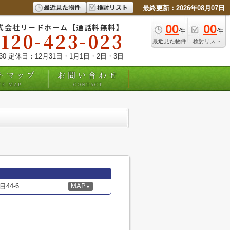
最近見た物件
検討リスト
最終更新：2026年08月07日
式会社リードホーム【通話料無料】
00
00
件
件
0120-423-023
最近見た物件
検討リスト
:30 定休日：12月31日・1月1日・2日・3日
トマップ
お問い合わせ
TE MAP
CONTACT
44-6
MAP
▼