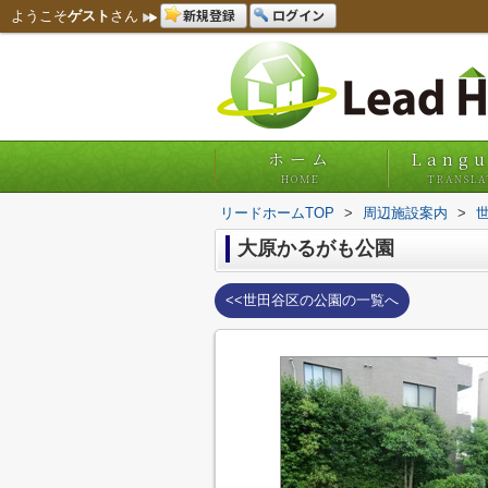
新規登録
ログイン
ようこそ
ゲスト
さん
ホーム
Lang
HOME
TRANSLA
リードホームTOP
>
周辺施設案内
>
大原かるがも公園
<<世田谷区の公園の一覧へ