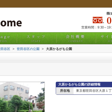
株
営業時間：9:30～19
uage
スタッフ
会社概要
サイ
TION
STAFF
COMPANY
SI
世田谷区
>
世田谷区の公園
>
大原かるがも公園
大原かるがも公園の詳細情報
所在地
東京都世田谷区大原１丁目