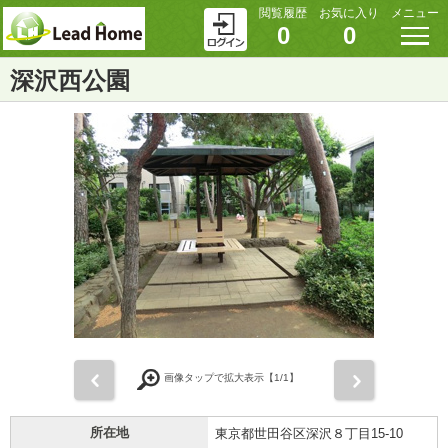
閲覧履歴
お気に入り
メニュー
0
0
深沢西公園
前
次
画像タップで拡大表示【
1
/1】
所在地
東京都世田谷区深沢８丁目15-10