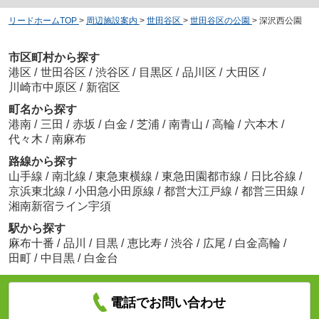
リードホームTOP
>
周辺施設案内
>
世田谷区
>
世田谷区の公園
>
深沢西公園
市区町村から探す
港区
/
世田谷区
/
渋谷区
/
目黒区
/
品川区
/
大田区
/
川崎市中原区
/
新宿区
町名から探す
港南
/
三田
/
赤坂
/
白金
/
芝浦
/
南青山
/
高輪
/
六本木
/
代々木
/
南麻布
路線から探す
山手線
/
南北線
/
東急東横線
/
東急田園都市線
/
日比谷線
/
京浜東北線
/
小田急小田原線
/
都営大江戸線
/
都営三田線
/
湘南新宿ライン宇須
駅から探す
麻布十番
/
品川
/
目黒
/
恵比寿
/
渋谷
/
広尾
/
白金高輪
/
田町
/
中目黒
/
白金台
電話でお問い合わせ