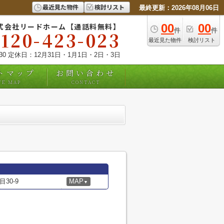
最近見た物件
検討リスト
最終更新：2026年08月06日
式会社リードホーム【通話料無料】
00
00
件
件
0120-423-023
最近見た物件
検討リスト
:30 定休日：12月31日・1月1日・2日・3日
トマップ
お問い合わせ
TE MAP
CONTACT
30-9
MAP
▼