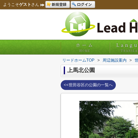
新規登録
ログイン
ようこそ
ゲスト
さん
ホーム
Lang
HOME
TRANSLA
リードホームTOP
>
周辺施設案内
>
上馬北公園
<<世田谷区の公園の一覧へ