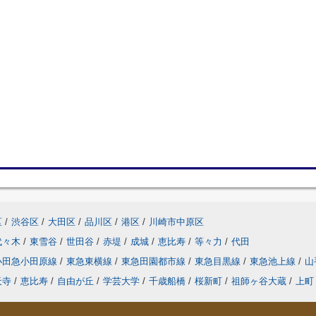
区
/
渋谷区
/
大田区
/
品川区
/
港区
/
川崎市中原区
代々木
/
東雪谷
/
世田谷
/
赤堤
/
成城
/
恵比寿
/
等々力
/
代田
小田急小田原線
/
東急東横線
/
東急田園都市線
/
東急目黒線
/
東急池上線
/
山
天寺
/
恵比寿
/
自由が丘
/
学芸大学
/
千歳船橋
/
桜新町
/
祖師ヶ谷大蔵
/
上町