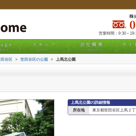
株
営業時間：9:30～19
uage
スタッフ
会社概要
サイ
TION
STAFF
COMPANY
SI
世田谷区
>
世田谷区の公園
>
上馬北公園
上馬北公園の詳細情報
所在地
東京都世田谷区上馬２丁目