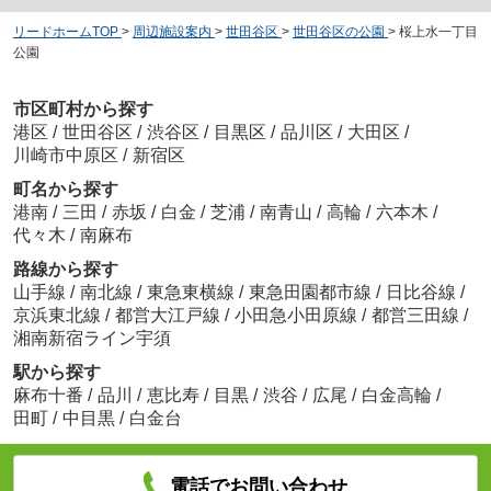
リードホームTOP
>
周辺施設案内
>
世田谷区
>
世田谷区の公園
>
桜上水一丁目
公園
市区町村から探す
港区
/
世田谷区
/
渋谷区
/
目黒区
/
品川区
/
大田区
/
川崎市中原区
/
新宿区
町名から探す
港南
/
三田
/
赤坂
/
白金
/
芝浦
/
南青山
/
高輪
/
六本木
/
代々木
/
南麻布
路線から探す
山手線
/
南北線
/
東急東横線
/
東急田園都市線
/
日比谷線
/
京浜東北線
/
都営大江戸線
/
小田急小田原線
/
都営三田線
/
湘南新宿ライン宇須
駅から探す
麻布十番
/
品川
/
恵比寿
/
目黒
/
渋谷
/
広尾
/
白金高輪
/
田町
/
中目黒
/
白金台
電話でお問い合わせ