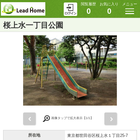
閲覧履歴
お気に入り
メニュー
0
0
桜上水一丁目公園
前
次
画像タップで拡大表示【
1
/1】
所在地
東京都世田谷区桜上水１丁目25-7