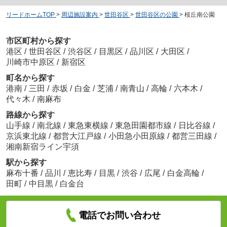
リードホームTOP
>
周辺施設案内
>
世田谷区
>
世田谷区の公園
>
桜丘南公園
市区町村から探す
港区
/
世田谷区
/
渋谷区
/
目黒区
/
品川区
/
大田区
/
川崎市中原区
/
新宿区
町名から探す
港南
/
三田
/
赤坂
/
白金
/
芝浦
/
南青山
/
高輪
/
六本木
/
代々木
/
南麻布
路線から探す
山手線
/
南北線
/
東急東横線
/
東急田園都市線
/
日比谷線
/
京浜東北線
/
都営大江戸線
/
小田急小田原線
/
都営三田線
/
湘南新宿ライン宇須
駅から探す
麻布十番
/
品川
/
恵比寿
/
目黒
/
渋谷
/
広尾
/
白金高輪
/
田町
/
中目黒
/
白金台
電話でお問い合わせ