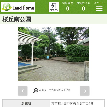
閲覧履歴
お気に入り
メニュー
0
0
桜丘南公園
前
次
画像タップで拡大表示【
1
/1】
所在地
東京都世田谷区桜丘３丁目4-8