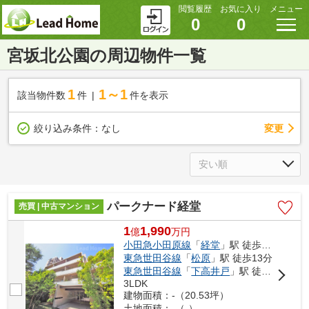
閲覧履歴
お気に入り
メニュー
0
0
宮坂北公園の周辺物件一覧
1
1～1
該当物件数
件
件を表示
変更
絞り込み条件：
なし
パークナード経堂
売買 | 中古マンション
1
1,990
億
万
円
小田急小田原線
「
経堂
」駅 徒歩11分
東急世田谷線
「
松原
」駅 徒歩13分
東急世田谷線
「
下高井戸
」駅 徒歩17分
3LDK
建物面積：-（20.53坪）
土地面積：-（-）