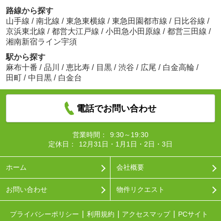
路線から探す
山手線
/
南北線
/
東急東横線
/
東急田園都市線
/
日比谷線
/
京浜東北線
/
都営大江戸線
/
小田急小田原線
/
都営三田線
/
湘南新宿ライン宇須
駅から探す
麻布十番
/
品川
/
恵比寿
/
目黒
/
渋谷
/
広尾
/
白金高輪
/
田町
/
中目黒
/
白金台
電話でお問い合わせ
営業時間：
9:30～19:30
定休日：
12月31日・1月1日・2日・3日
ホーム
会社概要
お問い合わせ
物件リクエスト
プライバシーポリシー
利用規約
アクセスマップ
PCサイト