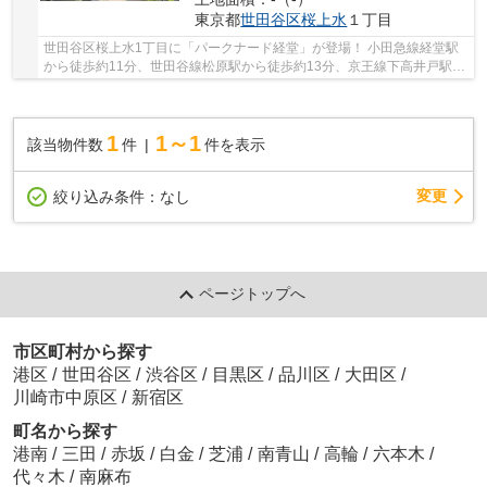
東京都
世田谷区
桜上水
１丁目
世田谷区桜上水1丁目に「パークナード経堂」が登場！ 小田急線経堂駅
から徒歩約11分、世田谷線松原駅から徒歩約13分、京王線下高井戸駅か
ら徒歩約17分。 3路線3駅利用可能な大変便利な...
1
1～1
該当物件数
件
件を表示
変更
絞り込み条件：
なし
ページトップへ
市区町村から探す
港区
/
世田谷区
/
渋谷区
/
目黒区
/
品川区
/
大田区
/
川崎市中原区
/
新宿区
町名から探す
港南
/
三田
/
赤坂
/
白金
/
芝浦
/
南青山
/
高輪
/
六本木
/
代々木
/
南麻布