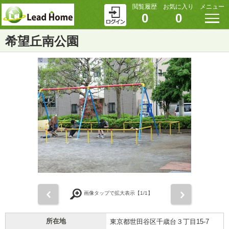
閲覧履歴
お気に入り
メニュー
0
0
希望丘南公園
前
次
画像タップで拡大表示【
1
/1】
所在地
東京都世田谷区千歳台３丁目15-7