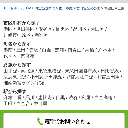
リードホームTOP
>
周辺施設案内
>
世田谷区
>
世田谷区の公園
>
希望丘南公園
市区町村から探す
港区
/
世田谷区
/
渋谷区
/
目黒区
/
品川区
/
大田区
/
川崎市中原区
/
新宿区
町名から探す
港南
/
三田
/
赤坂
/
白金
/
芝浦
/
南青山
/
高輪
/
六本木
/
代々木
/
南麻布
路線から探す
山手線
/
南北線
/
東急東横線
/
東急田園都市線
/
日比谷線
/
京浜東北線
/
小田急小田原線
/
都営大江戸線
/
都営三田線
/
湘南新宿ライン宇須
駅から探す
麻布十番
/
品川
/
恵比寿
/
目黒
/
渋谷
/
広尾
/
白金高輪
/
田町
/
白金台
/
中目黒
電話でお問い合わせ