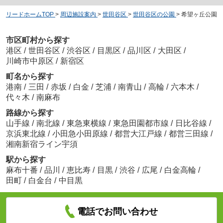
リードホームTOP
>
周辺施設案内
>
世田谷区
>
世田谷区の公園
>
希望ヶ丘公園
市区町村から探す
港区
/
世田谷区
/
渋谷区
/
目黒区
/
品川区
/
大田区
/
川崎市中原区
/
新宿区
町名から探す
港南
/
三田
/
赤坂
/
白金
/
芝浦
/
南青山
/
高輪
/
六本木
/
代々木
/
南麻布
路線から探す
山手線
/
南北線
/
東急東横線
/
東急田園都市線
/
日比谷線
/
京浜東北線
/
小田急小田原線
/
都営大江戸線
/
都営三田線
/
湘南新宿ライン宇須
駅から探す
麻布十番
/
品川
/
恵比寿
/
目黒
/
渋谷
/
広尾
/
白金高輪
/
田町
/
白金台
/
中目黒
電話でお問い合わせ