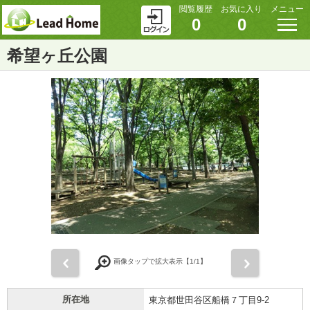
閲覧履歴
お気に入り
メニュー
0
0
希望ヶ丘公園
前
次
画像タップで拡大表示【
1
/1】
所在地
東京都世田谷区船橋７丁目9-2