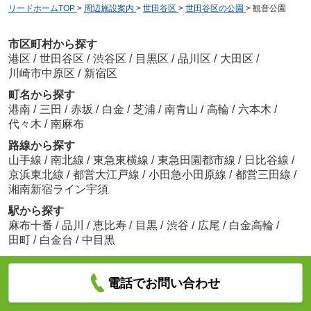
リードホームTOP
>
周辺施設案内
>
世田谷区
>
世田谷区の公園
>
観音公園
市区町村から探す
港区
/
世田谷区
/
渋谷区
/
目黒区
/
品川区
/
大田区
/
川崎市中原区
/
新宿区
町名から探す
港南
/
三田
/
赤坂
/
白金
/
芝浦
/
南青山
/
高輪
/
六本木
/
代々木
/
南麻布
路線から探す
山手線
/
南北線
/
東急東横線
/
東急田園都市線
/
日比谷線
/
京浜東北線
/
都営大江戸線
/
小田急小田原線
/
都営三田線
/
湘南新宿ライン宇須
駅から探す
麻布十番
/
品川
/
恵比寿
/
目黒
/
渋谷
/
広尾
/
白金高輪
/
田町
/
白金台
/
中目黒
電話でお問い合わせ