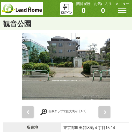
閲覧履歴
お気に入り
メニュー
0
0
観音公園
前
次
画像タップで拡大表示【
1
/1】
所在地
東京都世田谷区砧４丁目15-14