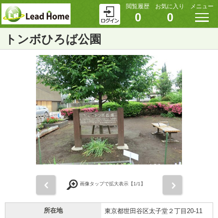
閲覧履歴
お気に入り
メニュー
0
0
トンボひろば公園
前
次
画像タップで拡大表示【
1
/1】
所在地
東京都世田谷区太子堂２丁目20-11