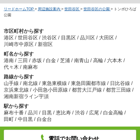
リードホームTOP
>
周辺施設案内
>
世田谷区
>
世田谷区の公園
>
トンボひろば
公園
市区町村から探す
港区
/
世田谷区
/
渋谷区
/
目黒区
/
品川区
/
大田区
/
川崎市中原区
/
新宿区
町名から探す
港南
/
三田
/
赤坂
/
白金
/
芝浦
/
南青山
/
高輪
/
六本木
/
代々木
/
南麻布
路線から探す
山手線
/
南北線
/
東急東横線
/
東急田園都市線
/
日比谷線
/
京浜東北線
/
小田急小田原線
/
都営大江戸線
/
都営三田線
/
湘南新宿ライン宇須
駅から探す
麻布十番
/
品川
/
目黒
/
恵比寿
/
渋谷
/
広尾
/
白金高輪
/
田町
/
中目黒
/
白金台
電話でお問い合わせ