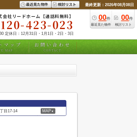
最近見た物件
検討リスト
最終更新：2026年08月08日
式会社リードホーム【通話料無料】
00
00
件
件
0120-423-023
最近見た物件
検討リスト
:30 定休日：12月31日・1月1日・2日・3日
トマップ
お問い合わせ
TE MAP
CONTACT
目17-14
MAP
▼