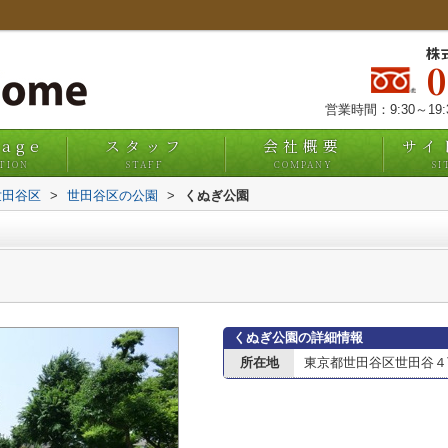
株
営業時間：9:30～19
uage
スタッフ
会社概要
サイ
TION
STAFF
COMPANY
SI
世田谷区
>
世田谷区の公園
>
くぬぎ公園
くぬぎ公園の詳細情報
所在地
東京都世田谷区世田谷４丁