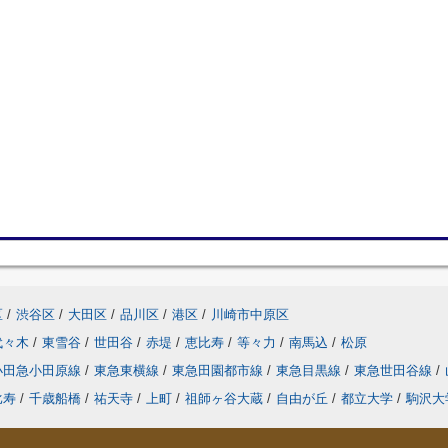
区
/
渋谷区
/
大田区
/
品川区
/
港区
/
川崎市中原区
代々木
/
東雪谷
/
世田谷
/
赤堤
/
恵比寿
/
等々力
/
南馬込
/
松原
小田急小田原線
/
東急東横線
/
東急田園都市線
/
東急目黒線
/
東急世田谷線
/
比寿
/
千歳船橋
/
祐天寺
/
上町
/
祖師ヶ谷大蔵
/
自由が丘
/
都立大学
/
駒沢大