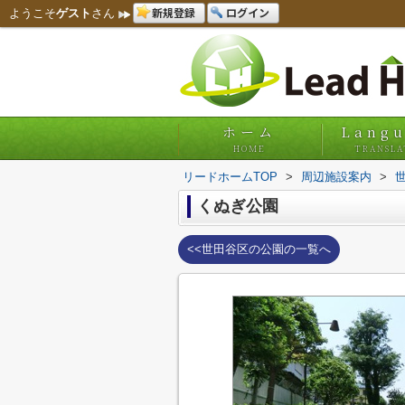
新規登録
ログイン
ようこそ
ゲスト
さん
ホーム
Lang
HOME
TRANSLA
リードホームTOP
>
周辺施設案内
>
くぬぎ公園
<<世田谷区の公園の一覧へ