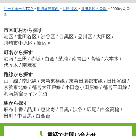
リードホームTOP
>
周辺施設案内
>
世田谷区
>
世田谷区の公園
>
2000ねん公
園
市区町村から探す
港区
/
世田谷区
/
渋谷区
/
目黒区
/
品川区
/
大田区
/
川崎市中原区
/
新宿区
町名から探す
港南
/
三田
/
赤坂
/
白金
/
芝浦
/
南青山
/
高輪
/
六本木
/
代々木
/
南麻布
路線から探す
山手線
/
南北線
/
東急東横線
/
東急田園都市線
/
日比谷線
/
京浜東北線
/
都営大江戸線
/
小田急小田原線
/
都営三田線
/
湘南新宿ライン宇須
駅から探す
麻布十番
/
品川
/
恵比寿
/
目黒
/
渋谷
/
広尾
/
白金高輪
/
田町
/
中目黒
/
白金台
電話でお問い合わせ