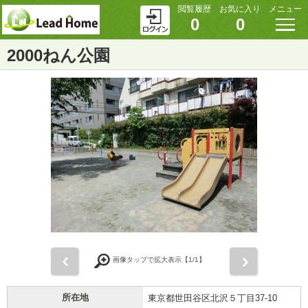
閲覧履歴
お気に入り
メニュー
0
0
2000ねん公園
前
次
画像タップで拡大表示【
1
/1】
所在地
東京都世田谷区北沢５丁目37-10