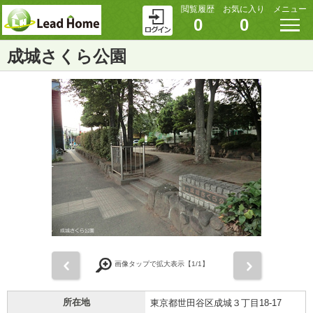
閲覧履歴
お気に入り
メニュー
0
0
成城さくら公園
前
次
画像タップで拡大表示【
1
/1】
所在地
東京都世田谷区成城３丁目18-17