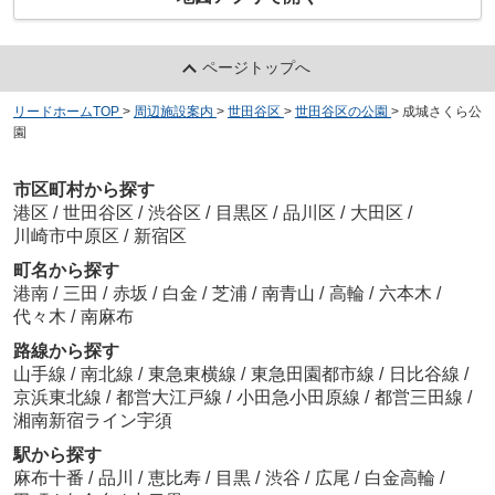
ページトップへ
リードホームTOP
>
周辺施設案内
>
世田谷区
>
世田谷区の公園
>
成城さくら公
園
市区町村から探す
港区
/
世田谷区
/
渋谷区
/
目黒区
/
品川区
/
大田区
/
川崎市中原区
/
新宿区
町名から探す
港南
/
三田
/
赤坂
/
白金
/
芝浦
/
南青山
/
高輪
/
六本木
/
代々木
/
南麻布
路線から探す
山手線
/
南北線
/
東急東横線
/
東急田園都市線
/
日比谷線
/
京浜東北線
/
都営大江戸線
/
小田急小田原線
/
都営三田線
/
湘南新宿ライン宇須
駅から探す
麻布十番
/
品川
/
恵比寿
/
目黒
/
渋谷
/
広尾
/
白金高輪
/