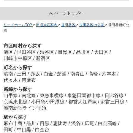
ページトップへ
リードホームTOP
>
周辺施設案内
>
世田谷区
>
世田谷区の公園
>
世田谷新町公
園
市区町村から探す
港区
/
世田谷区
/
渋谷区
/
目黒区
/
品川区
/
大田区
/
川崎市中原区
/
新宿区
町名から探す
港南
/
三田
/
赤坂
/
白金
/
芝浦
/
南青山
/
高輪
/
六本木
/
代々木
/
南麻布
路線から探す
山手線
/
南北線
/
東急東横線
/
東急田園都市線
/
日比谷線
/
京浜東北線
/
小田急小田原線
/
都営大江戸線
/
都営三田線
/
湘南新宿ライン宇須
駅から探す
麻布十番
/
品川
/
目黒
/
恵比寿
/
渋谷
/
広尾
/
白金高輪
/
田町
/
中目黒
/
白金台