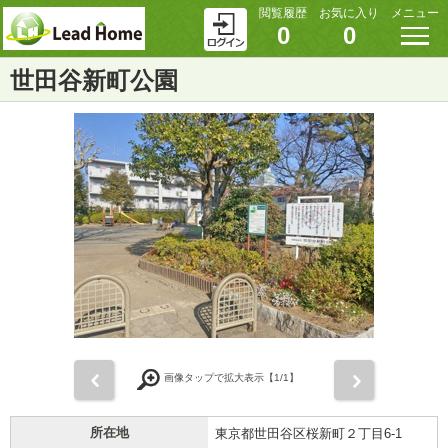
閲覧履歴
お気に入り
メニュー
0
0
世田谷新町公園
前
次
画像タップで拡大表示【
1
/1】
所在地
東京都世田谷区桜新町２丁目6-1