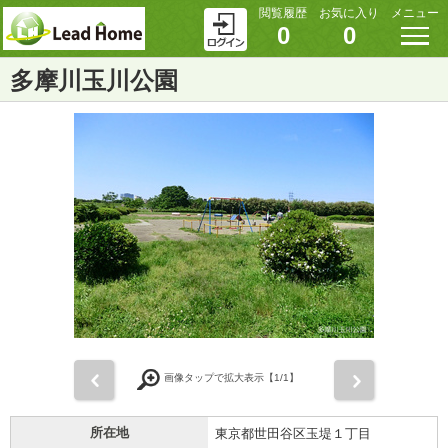
閲覧履歴
お気に入り
メニュー
0
0
多摩川玉川公園
前
次
画像タップで拡大表示【
1
/1】
所在地
東京都世田谷区玉堤１丁目