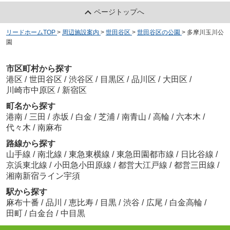
ページトップへ
リードホームTOP
>
周辺施設案内
>
世田谷区
>
世田谷区の公園
>
多摩川玉川公
園
市区町村から探す
港区
/
世田谷区
/
渋谷区
/
目黒区
/
品川区
/
大田区
/
川崎市中原区
/
新宿区
町名から探す
港南
/
三田
/
赤坂
/
白金
/
芝浦
/
南青山
/
高輪
/
六本木
/
代々木
/
南麻布
路線から探す
山手線
/
南北線
/
東急東横線
/
東急田園都市線
/
日比谷線
/
京浜東北線
/
小田急小田原線
/
都営大江戸線
/
都営三田線
/
湘南新宿ライン宇須
駅から探す
麻布十番
/
品川
/
恵比寿
/
目黒
/
渋谷
/
広尾
/
白金高輪
/
田町
/
白金台
/
中目黒