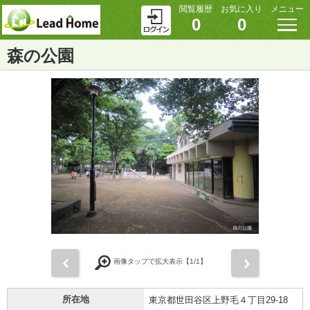
閲覧履歴
お気に入り
メニュー
0
0
森の公園
前
次
画像タップで拡大表示【
1
/1】
所在地
東京都世田谷区上野毛４丁目29-18