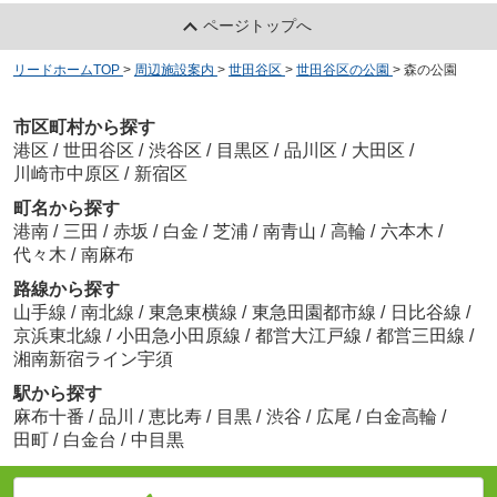
ページトップへ
リードホームTOP
>
周辺施設案内
>
世田谷区
>
世田谷区の公園
>
森の公園
市区町村から探す
港区
/
世田谷区
/
渋谷区
/
目黒区
/
品川区
/
大田区
/
川崎市中原区
/
新宿区
町名から探す
港南
/
三田
/
赤坂
/
白金
/
芝浦
/
南青山
/
高輪
/
六本木
/
代々木
/
南麻布
路線から探す
山手線
/
南北線
/
東急東横線
/
東急田園都市線
/
日比谷線
/
京浜東北線
/
小田急小田原線
/
都営大江戸線
/
都営三田線
/
湘南新宿ライン宇須
駅から探す
麻布十番
/
品川
/
恵比寿
/
目黒
/
渋谷
/
広尾
/
白金高輪
/
田町
/
白金台
/
中目黒