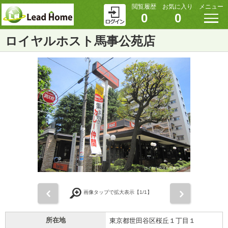
閲覧履歴
お気に入り
メニュー
0
0
ロイヤルホスト馬事公苑店
前
次
画像タップで拡大表示【
1
/1】
所在地
東京都世田谷区桜丘１丁目１