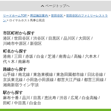
ページトップへ
リードホームTOP
>
周辺施設案内
>
世田谷区
>
世田谷区のファミリーレストラ
ン
>
ロイヤルホスト馬事公苑店
市区町村から探す
港区
/
世田谷区
/
渋谷区
/
目黒区
/
品川区
/
大田区
/
川崎市中原区
/
新宿区
町名から探す
港南
/
三田
/
赤坂
/
白金
/
芝浦
/
南青山
/
高輪
/
六本木
/
代々木
/
南麻布
路線から探す
山手線
/
南北線
/
東急東横線
/
東急田園都市線
/
日比谷線
/
京浜東北線
/
小田急小田原線
/
都営大江戸線
/
都営三田線
/
湘南新宿ライン宇須
駅から探す
麻布十番
/
品川
/
目黒
/
恵比寿
/
渋谷
/
広尾
/
白金高輪
/
田町
/
中目黒
/
白金台