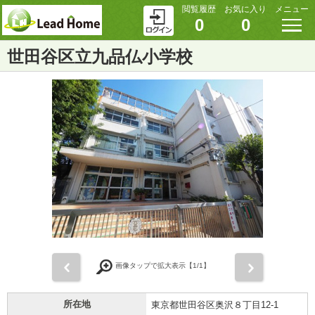
閲覧履歴
お気に入り
メニュー
0
0
世田谷区立九品仏小学校
前
次
画像タップで拡大表示【
1
/1】
所在地
東京都世田谷区奥沢８丁目12-1