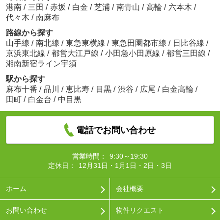
港南
/
三田
/
赤坂
/
白金
/
芝浦
/
南青山
/
高輪
/
六本木
/
代々木
/
南麻布
路線から探す
山手線
/
南北線
/
東急東横線
/
東急田園都市線
/
日比谷線
/
京浜東北線
/
都営大江戸線
/
小田急小田原線
/
都営三田線
/
湘南新宿ライン宇須
駅から探す
麻布十番
/
品川
/
恵比寿
/
目黒
/
渋谷
/
広尾
/
白金高輪
/
田町
/
白金台
/
中目黒
電話でお問い合わせ
営業時間：
9:30～19:30
定休日：
12月31日・1月1日・2日・3日
ホーム
会社概要
お問い合わせ
物件リクエスト