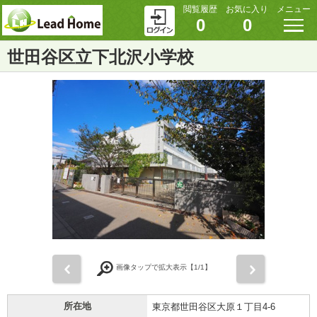
閲覧履歴
お気に入り
メニュー
0
0
世田谷区立下北沢小学校
前
次
画像タップで拡大表示【
1
/1】
所在地
東京都世田谷区大原１丁目4-6