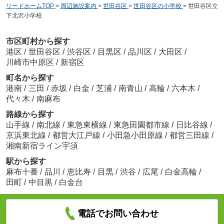
リードホームTOP
>
周辺施設案内
>
世田谷区
>
世田谷区の小学校
>
世田谷区立
下北沢小学校
市区町村から探す
港区
/
世田谷区
/
渋谷区
/
目黒区
/
品川区
/
大田区
/
川崎市中原区
/
新宿区
町名から探す
港南
/
三田
/
赤坂
/
白金
/
芝浦
/
南青山
/
高輪
/
六本木
/
代々木
/
南麻布
路線から探す
山手線
/
南北線
/
東急東横線
/
東急田園都市線
/
日比谷線
/
京浜東北線
/
都営大江戸線
/
小田急小田原線
/
都営三田線
/
湘南新宿ライン宇須
駅から探す
麻布十番
/
品川
/
恵比寿
/
目黒
/
渋谷
/
広尾
/
白金高輪
/
田町
/
中目黒
/
白金台
電話でお問い合わせ