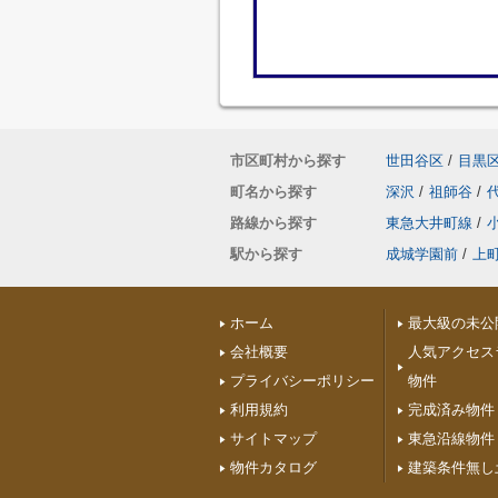
市区町村から探す
世田谷区
/
目黒
町名から探す
深沢
/
祖師谷
/
路線から探す
東急大井町線
/
駅から探す
成城学園前
/
上
ホーム
最大級の未公
会社概要
人気アクセス
プライバシーポリシー
物件
利用規約
完成済み物件
サイトマップ
東急沿線物件
物件カタログ
建築条件無し