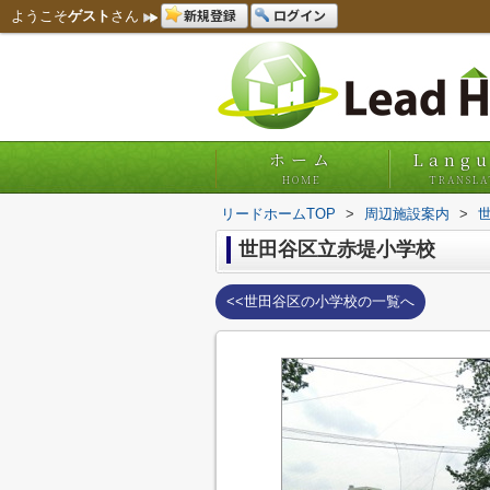
新規登録
ログイン
ようこそ
ゲスト
さん
ホーム
Lang
HOME
TRANSLA
リードホームTOP
>
周辺施設案内
>
世田谷区立赤堤小学校
<<世田谷区の小学校の一覧へ