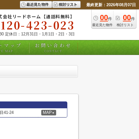
最近見た物件
検討リスト
最終更新：2026年08月07日
式会社リードホーム【通話料無料】
00
00
件
件
0120-423-023
最近見た物件
検討リスト
:30 定休日：12月31日・1月1日・2日・3日
トマップ
お問い合わせ
TE MAP
CONTACT
1-24
MAP
▼