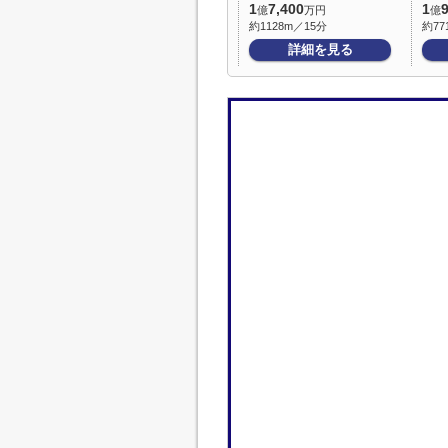
1
7,400
1
億
万円
億
約1128m／15分
約77
詳細を見る