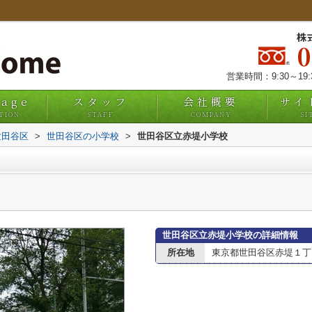
株
営業時間：9:30～19
uage
スタッフ
会社概要
サイ
TION
STAFF
COMPANY
SI
世田谷区
>
世田谷区の小学校
>
世田谷区立赤堤小学校
世田谷区立赤堤小学校の詳細情報
所在地
東京都世田谷区赤堤１丁目4