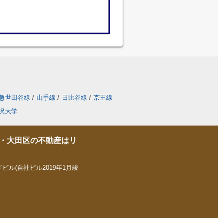
急世田谷線
/
山手線
/
日比谷線
/
京王線
沢大学
・大田区の不動産はリ
ビル(自社ビル2019年1月竣