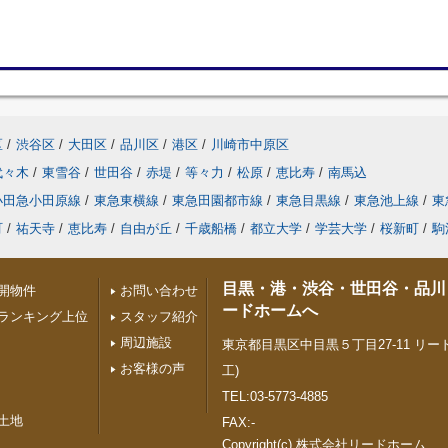
区
/
渋谷区
/
大田区
/
品川区
/
港区
/
川崎市中原区
代々木
/
東雪谷
/
世田谷
/
赤堤
/
等々力
/
松原
/
恵比寿
/
南馬込
小田急小田原線
/
東急東横線
/
東急田園都市線
/
東急目黒線
/
東急池上線
/
東
町
/
祐天寺
/
恵比寿
/
自由が丘
/
千歳船橋
/
都立大学
/
学芸大学
/
桜新町
/
駒
目黒・港・渋谷・世田谷・品川
開物件
お問い合わせ
ードホームへ
ランキング上位
スタッフ紹介
周辺施設
東京都目黒区中目黒５丁目27-11 リード
お客様の声
工)
TEL:03-5773-4885
土地
FAX:-
Copyright(c) 株式会社リードホーム