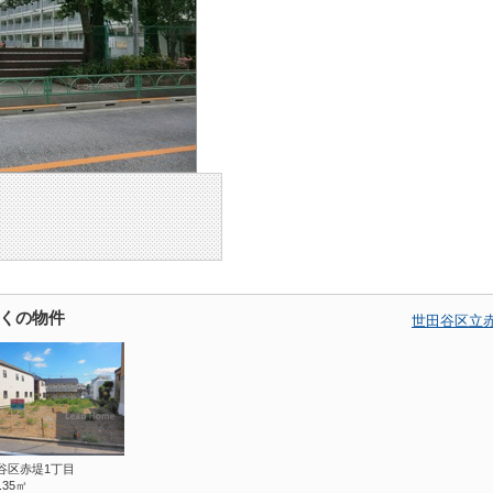
くの物件
世田谷区立
谷区赤堤1丁目
7.35㎡