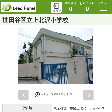
閲覧履歴
お気に入り
メニュー
0
0
世田谷区立上北沢小学校
前
次
画像タップで拡大表示【
1
/1】
所在地
東京都世田谷区上北沢４丁目22-29