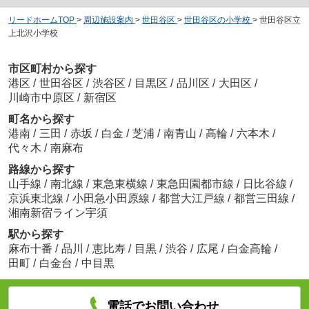
リードホームTOP
>
周辺施設案内
>
世田谷区
>
世田谷区の小学校
>
世田谷区立
上北沢小学校
市区町村から探す
港区
/
世田谷区
/
渋谷区
/
目黒区
/
品川区
/
大田区
/
川崎市中原区
/
新宿区
町名から探す
港南
/
三田
/
赤坂
/
白金
/
芝浦
/
南青山
/
高輪
/
六本木
/
代々木
/
南麻布
路線から探す
山手線
/
南北線
/
東急東横線
/
東急田園都市線
/
日比谷線
/
京浜東北線
/
小田急小田原線
/
都営大江戸線
/
都営三田線
/
湘南新宿ライン宇須
駅から探す
麻布十番
/
品川
/
恵比寿
/
目黒
/
渋谷
/
広尾
/
白金高輪
/
田町
/
白金台
/
中目黒
電話でお問い合わせ